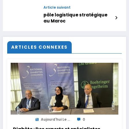
huitièmes de finale dès ce
vendredi
Article suivant
pôle logistique stratégique
au Maroc
ARTICLES CONNEXES
Aujourd'hui Le ...
0