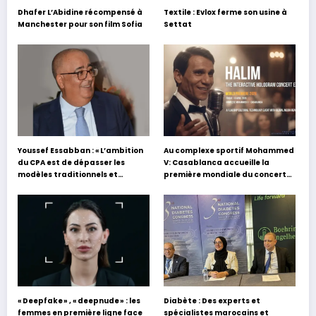
Dhafer L’Abidine récompensé à
Textile : Evlox ferme son usine à
Manchester pour son film Sofia
Settat
Youssef Essabban : « L’ambition
Au complexe sportif Mohammed
du CPA est de dépasser les
V: Casablanca accueille la
modèles traditionnels et
première mondiale du concert
académiques de formation en
holographique d’Abdel Halim
s’appuyant sur le partage des
Hafez
expériences »
« Deepfake » , « deepnude » : les
Diabète : Des experts et
femmes en première ligne face
spécialistes marocains et