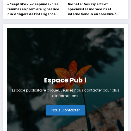
« Deepfake » , « deepnude » : les
Diabète : Des experts et
femmes en première ligne face
spécialistes marocains et
aux dangers de l’intelligence
internationaux en conclave à
artificielle
Tanger
Espace Pub !
Espace publicitaire à louer, veuillez nous contacter pour plus
d'informations.
Nous Contacter