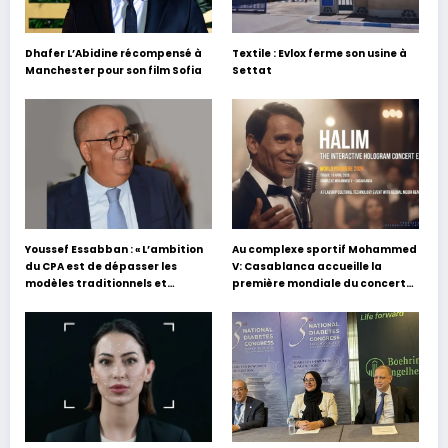
Dhafer L’Abidine récompensé à
Textile : Evlox ferme son usine à
Manchester pour son film Sofia
Settat
Youssef Essabban : « L’ambition
Au complexe sportif Mohammed
du CPA est de dépasser les
V: Casablanca accueille la
modèles traditionnels et
première mondiale du concert
académiques de formation en
holographique d’Abdel Halim
s’appuyant sur le partage des
Hafez
expériences »