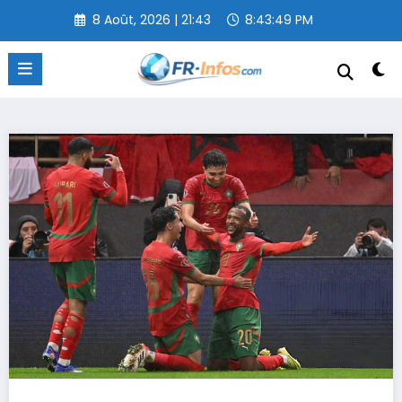
Aller
8 Août, 2026 | 21:43
8:43:49 PM
au
contenu