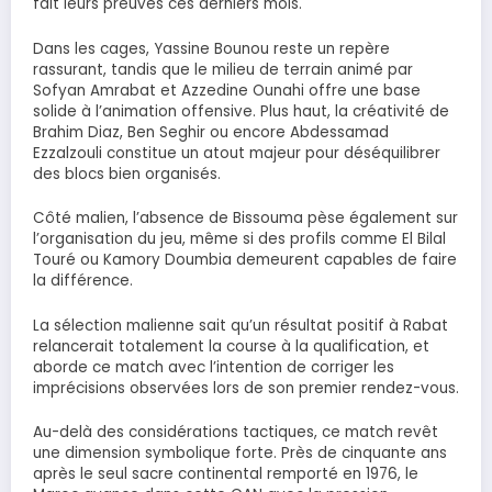
fait leurs preuves ces derniers mois.
Dans les cages, Yassine Bounou reste un repère
rassurant, tandis que le milieu de terrain animé par
Sofyan Amrabat et Azzedine Ounahi offre une base
solide à l’animation offensive. Plus haut, la créativité de
Brahim Diaz, Ben Seghir ou encore Abdessamad
Ezzalzouli constitue un atout majeur pour déséquilibrer
des blocs bien organisés.
Côté malien, l’absence de Bissouma pèse également sur
l’organisation du jeu, même si des profils comme El Bilal
Touré ou Kamory Doumbia demeurent capables de faire
la différence.
La sélection malienne sait qu’un résultat positif à Rabat
relancerait totalement la course à la qualification, et
aborde ce match avec l’intention de corriger les
imprécisions observées lors de son premier rendez-vous.
Au-delà des considérations tactiques, ce match revêt
une dimension symbolique forte. Près de cinquante ans
après le seul sacre continental remporté en 1976, le