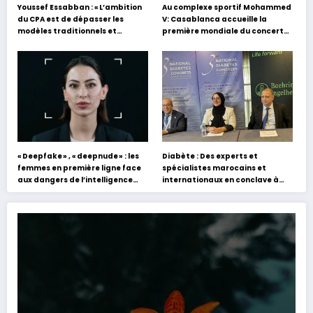
Youssef Essabban : « L’ambition
Au complexe sportif Mohammed
du CPA est de dépasser les
V: Casablanca accueille la
modèles traditionnels et
première mondiale du concert
académiques de formation en
holographique d’Abdel Halim
s’appuyant sur le partage des
Hafez
expériences »
« Deepfake » , « deepnude » : les
Diabète : Des experts et
femmes en première ligne face
spécialistes marocains et
aux dangers de l’intelligence
internationaux en conclave à
artificielle
Tanger