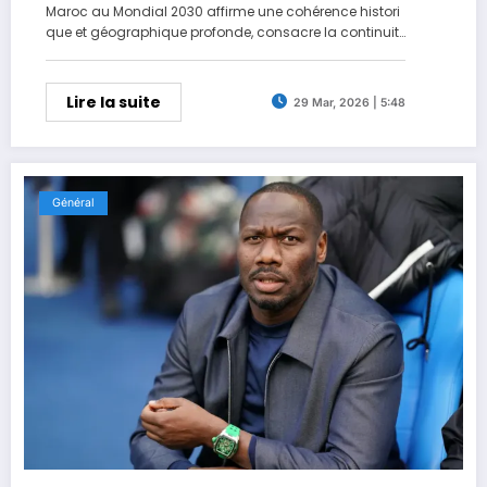
Maroc au Mondial 2030 affirme une cohérence histori
que et géographique profonde, consacre la continuit
é des échanges méditerranéens et érige le royaume e
n pivot d’une rencontre transcontinentale appelée à él
argir l’horizon du football mondial tout en réconciliant
Lire la suite
29 Mar, 2026 | 5:48
des espaces que l’histoire n’a jamais cessé de relier.
L’attribution de la […]
Général