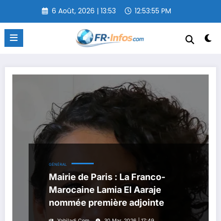
Aller
6 Août, 2026 | 13:53
12:53:56 PM
au
contenu
GÉNÉRAL
Mairie de Paris : La Franco-
Marocaine Lamia El Aaraje
nommée première adjointe
Yabiladi.com
30 Mar, 2026 | 17:49