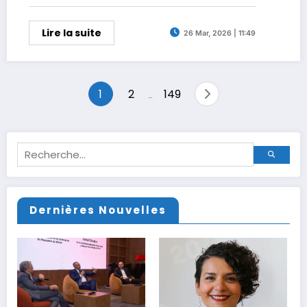
Lire la suite
26 Mar, 2026 | 11:49
Pagination
1
2
149
…
des
publications
Dernières Nouvelles