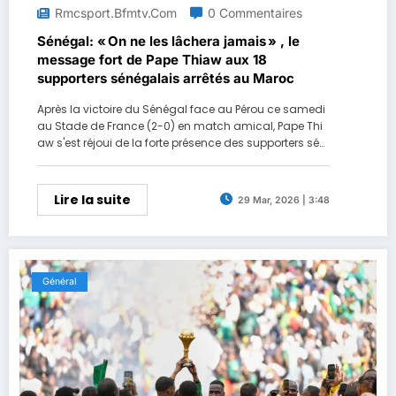
Rmcsport.bfmtv.com
0 Commentaires
Sénégal: « On ne les lâchera jamais » , le
message fort de Pape Thiaw aux 18
supporters sénégalais arrêtés au Maroc
Après la victoire du Sénégal face au Pérou ce samedi
au Stade de France (2-0) en match amical, Pape Thi
aw s'est réjoui de la forte présence des supporters sén
égalais. Mais il a aussi eu une pensée pour les 18 supp
orters actuellement retenus au Maroc et dans l'attente
de leur procès.
Lire la suite
29 Mar, 2026 | 3:48
Général