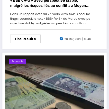
« BBB-/A-3 » avec perspective stable,
malgré les risques liés au conflit au Moyen-
Orient (S&P Global Ratings)
Dans un rapport daté du 27 mars 2026, S&P Global Ra
tings reconduit le note « BBB-/A-3 » du Maroc avec pe
rspective stable, malgré les risques liés au conflit au M
oyen-Orient . L’agence estime que l’économie du roy
aume dispose de fondamentaux solides et de marg
es de résilience suffisantespour absorber les chocs ex
Lire la suite
28 Mar, 2026 | 13:48
ternes, notamment la hausse des prix de l’énergie, les
perturbations commerciales...
Économie