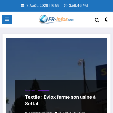
Aller
7 Août, 2026 | 16:59
3:59:47 PM
au
contenu
ÉCONOMIE
Textile : Evlox ferme son usine à
Settat
Leconomiste.com
30 Mar, 2026 | 15:50