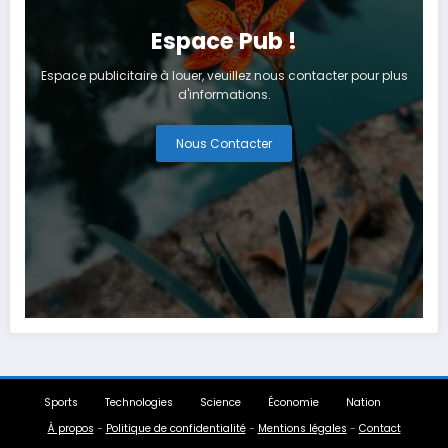
Espace Pub !
Espace publicitaire à louer, veuillez nous contacter pour plus
d'informations.
Nous Contacter
Sports
Technologies
Science
Économie
Nation
À propos
-
Politique de confidentialité
-
Mentions légales
-
Contact