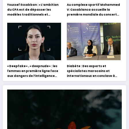
Youssef Essabban : « L’ambition
Au complexe sportif Mohammed
du CPA est de dépasser les
V: Casablanca accueille la
modèles traditionnels et
première mondiale du concert
académiques de formation en
holographique d’Abdel Halim
s’appuyant sur le partage des
Hafez
expériences »
« Deepfake » , « deepnude » : les
Diabète : Des experts et
femmes en première ligne face
spécialistes marocains et
aux dangers de l’intelligence
internationaux en conclave à
artificielle
Tanger