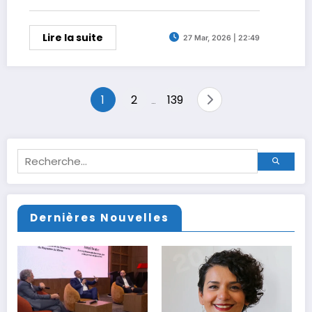
Lire la suite
27 Mar, 2026 | 22:49
Pagination
1
2
139
…
des
publications
Dernières Nouvelles