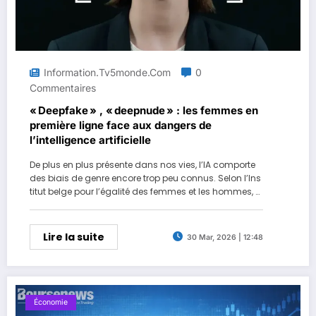
Information.tv5monde.com
0
Commentaires
« Deepfake » , « deepnude » : les femmes en
première ligne face aux dangers de
l’intelligence artificielle
De plus en plus présente dans nos vies, l’IA comporte
des biais de genre encore trop peu connus. Selon l’Ins
titut belge pour l’égalité des femmes et les hommes, el
le agit comme un « accélérateur des violences numéri
ques faites aux femmes » . Etat des lieux en Belgique a
vec nos partenaires Les Grenades.
Lire la suite
30 Mar, 2026 | 12:48
Économie