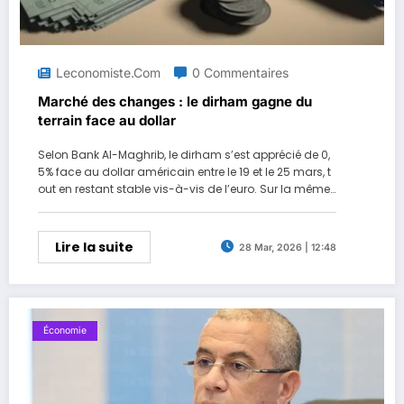
Leconomiste.com
0 Commentaires
Marché des changes : le dirham gagne du
terrain face au dollar
Selon Bank Al-Maghrib, le dirham s’est apprécié de 0,
5% face au dollar américain entre le 19 et le 25 mars, t
out en restant stable vis-à-vis de l’euro. Sur la même
période, les réserves officielles se sont établies à 459,9
milliards de dirhams, en léger recul hebdomadaire m
ais en nette hausse sur un an. Les interventions […]
Lire la suite
28 Mar, 2026 | 12:48
Économie