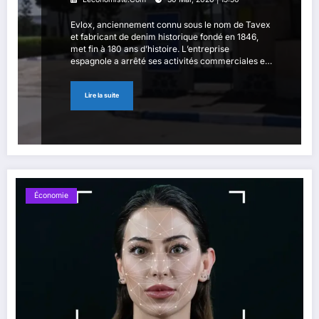
Evlox, anciennement connu sous le nom de Tavex
et fabricant de denim historique fondé en 1846,
met fin à 180 ans d’histoire. L’entreprise
espagnole a arrêté ses activités commerciales et
de production au Maroc, rapporte la plateforme
spécialisée dans la mode, Modaes. Spécialisée
Lire la suite
dans la fabrication de tissus denim, Evlox possède
une usine au Maroc, […]
Économie