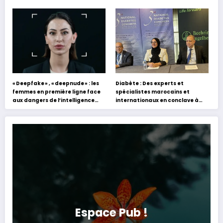
académiques de formation en
holographique d’Abdel Halim
s’appuyant sur le partage des
Hafez
expériences »
« Deepfake » , « deepnude » : les
Diabète : Des experts et
femmes en première ligne face
spécialistes marocains et
aux dangers de l’intelligence
internationaux en conclave à
artificielle
Tanger
Espace Pub !