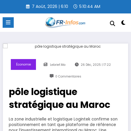
Aller
7 Août, 2026 | 6:10
5:10:44 AM
au
contenu
Économie
Lebrief.ma
26 Déc, 2025 | 17:22
0 Commentaires
pôle logistique
stratégique au Maroc
La zone industrielle et logistique Logintek confirme son
positionnement en tant que plateforme de référence
pour l’investissement international au Maroc. Une