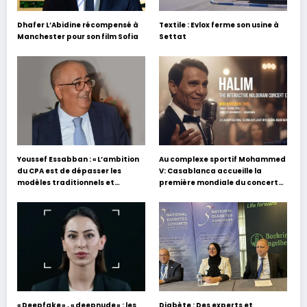
Dhafer L’Abidine récompensé à
Textile : Evlox ferme son usine à
Manchester pour son film Sofia
Settat
Youssef Essabban : « L’ambition
Au complexe sportif Mohammed
du CPA est de dépasser les
V: Casablanca accueille la
modèles traditionnels et
première mondiale du concert
académiques de formation en
holographique d’Abdel Halim
s’appuyant sur le partage des
Hafez
expériences »
« Deepfake » , « deepnude » : les
Diabète : Des experts et