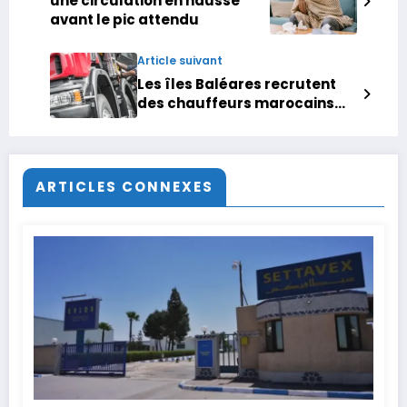
une circulation en hausse
avant le pic attendu
Article suivant
Les îles Baléares recrutent
des chauffeurs marocains
pour combler la pénurie de
main-d’œuvre
ARTICLES CONNEXES