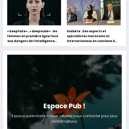
« Deepfake » , « deepnude » : les
Diabète : Des experts et
femmes en première ligne face
spécialistes marocains et
aux dangers de l’intelligence
internationaux en conclave à
artificielle
Tanger
Espace Pub !
Espace publicitaire à louer, veuillez nous contacter pour plus
d'informations.