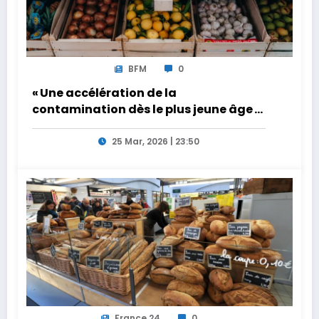
BFM
0
« Une accélération de la
contamination dès le plus jeune âge » :
dans le pain, le chocolat… pourquoi
sommes nous si exposés au
25 Mar, 2026 | 23:50
cadmium?
France 24
0