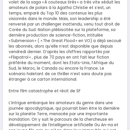
volet de la saga « À couteaux tirés » a très vite séduit les
amateurs de polars à la Agatha Christie et s’est, un
temps, emparé du Top 10 des contenus les plus
visionnés dans le monde. Mais, son leadership a été
renversé par un challenger inattendu, venu tout droit de
Corée du Sud. Nation plébiscitée sur la plateforme, sa
dernière production de science-fiction, intitulée
« Submersion » ( « The Great Flood » en VO) a déjà secoué
les abonnés, alors qu’elle n’est disponible que depuis
vendredi dernier. D’après les chiffres rapportés par
« Flixpatrol » , plus de 70 pays en ont fait leur fiction
préférée du moment, dont les Etats-Unis, l’Afrique du
Sud, le Maroc, le Canada ou encore la France. Le
scénario haletant de ce thriller n’est sans doute pas
étranger à ce carton international.
Entre film catastrophe et récit de SF
L’intrigue embarque les amateurs du genre dans une
journée apocalyptique, qui pourrait bien être la dernière
sur la planète Terre, menacée par une importante
inondation. On y suit le parcours de la chercheuse en
développement de l’intelligence artificielle Gu An-na et