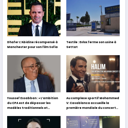
Dhafer L’Abidine récompensé à
Textile : Evlox ferme son usine à
Manchester pour son film Sofia
Settat
Youssef Essabban : « L’ambition
Au complexe sportif Mohammed
du CPA est de dépasser les
V: Casablanca accueille la
modèles traditionnels et
première mondiale du concert
académiques de formation en
holographique d’Abdel Halim
s’appuyant sur le partage des
Hafez
expériences »