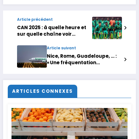
Article précédent
CAN 2025 : à quelle heure et
sur quelle chaîne voir
Sénégal – Botswana ?
Article suivant
Nice, Rome, Guadeloupe, … :
« Une fréquentation
importante » à l’aéroport de
Nantes pour les vacances de
fin d’année
ARTICLES CONNEXES