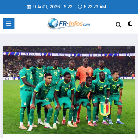
Aller
9 Août, 2026 | 6:23
5:23:24 AM
au
contenu