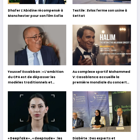
Dhafer L’Abidine récompensé à
Textile : Evlox ferme son usine à
Manchester pour son film Sofia
Settat
Youssef Essabban : « L’ambition
Au complexe sportif Mohammed
du CPA est de dépasser les
V: Casablanca accueille la
modèles traditionnels et
première mondiale du concert
académiques de formation en
holographique d’Abdel Halim
s’appuyant sur le partage des
Hafez
expériences »
« Deepfake » , « deepnude » : les
Diabète : Des experts et