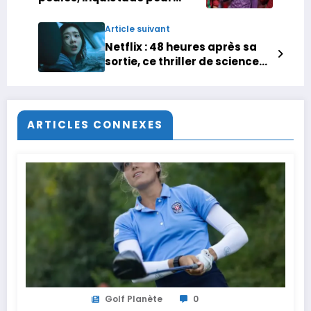
Saïss… le cauchemar pour le
Maroc ?
Article suivant
Netflix : 48 heures après sa
sortie, ce thriller de science-
fiction écrase tout sur son
passage et s’impose en tête
du top dans plus de 70 pays
ARTICLES CONNEXES
Golf Planète
0