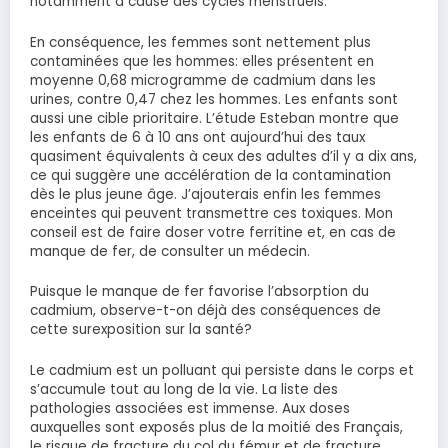
notamment à cause des cycles menstruels.
En conséquence, les femmes sont nettement plus
contaminées que les hommes: elles présentent en
moyenne 0,68 microgramme de cadmium dans les
urines, contre 0,47 chez les hommes. Les enfants sont
aussi une cible prioritaire. L’étude Esteban montre que
les enfants de 6 à 10 ans ont aujourd’hui des taux
quasiment équivalents à ceux des adultes d’il y a dix ans,
ce qui suggère une accélération de la contamination
dès le plus jeune âge. J’ajouterais enfin les femmes
enceintes qui peuvent transmettre ces toxiques. Mon
conseil est de faire doser votre ferritine et, en cas de
manque de fer, de consulter un médecin.
Puisque le manque de fer favorise l’absorption du
cadmium, observe-t-on déjà des conséquences de
cette surexposition sur la santé?
Le cadmium est un polluant qui persiste dans le corps et
s’accumule tout au long de la vie. La liste des
pathologies associées est immense. Aux doses
auxquelles sont exposés plus de la moitié des Français,
le risque de fracture du col du fémur et de fracture