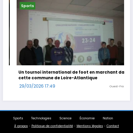
Sports
de foot en marchant dans
Coup double pour Antonelli au
Atlantique
29/03/2026 14:47
Ouest-France
Sports
Technologies
Science
Économie
Nation
À propos
-
Politique de confidentialité
-
Mentions légales
-
Contact
Le site d'actualités francophone |
FR-Infos.com
© 2024-2026. Tous droits