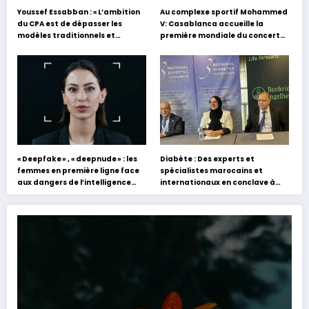
Youssef Essabban : « L’ambition
Au complexe sportif Mohammed
du CPA est de dépasser les
V: Casablanca accueille la
modèles traditionnels et
première mondiale du concert
académiques de formation en
holographique d’Abdel Halim
s’appuyant sur le partage des
Hafez
expériences »
« Deepfake » , « deepnude » : les
Diabète : Des experts et
femmes en première ligne face
spécialistes marocains et
aux dangers de l’intelligence
internationaux en conclave à
artificielle
Tanger