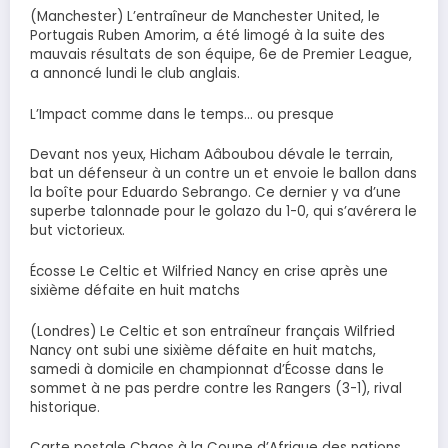
(Manchester) L’entraîneur de Manchester United, le
Portugais Ruben Amorim, a été limogé à la suite des
mauvais résultats de son équipe, 6e de Premier League,
a annoncé lundi le club anglais.
L’Impact comme dans le temps… ou presque
Devant nos yeux, Hicham Aâboubou dévale le terrain,
bat un défenseur à un contre un et envoie le ballon dans
la boîte pour Eduardo Sebrango. Ce dernier y va d’une
superbe talonnade pour le golazo du 1-0, qui s’avérera le
but victorieux.
Écosse Le Celtic et Wilfried Nancy en crise après une
sixième défaite en huit matchs
(Londres) Le Celtic et son entraîneur français Wilfried
Nancy ont subi une sixième défaite en huit matchs,
samedi à domicile en championnat d’Écosse dans le
sommet à ne pas perdre contre les Rangers (3-1), rival
historique.
Carte postale Chaos à la Coupe d’Afrique des nations