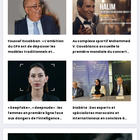
Youssef Essabban : « L’ambition
Au complexe sportif Mohammed
du CPA est de dépasser les
V: Casablanca accueille la
modèles traditionnels et
première mondiale du concert
académiques de formation en
holographique d’Abdel Halim
s’appuyant sur le partage des
Hafez
expériences »
« Deepfake » , « deepnude » : les
Diabète : Des experts et
femmes en première ligne face
spécialistes marocains et
aux dangers de l’intelligence
internationaux en conclave à
artificielle
Tanger