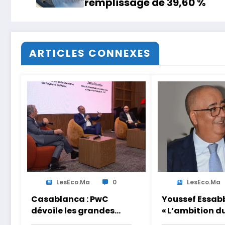
remplissage de 39,60 %
ARTICLES CONNEXES
LesEco.ma
0
LesEco.ma
Casablanca : PwC
Youssef Essabb
dévoile les grandes
« L’ambition d
tendances de la CEO
de dépasser le