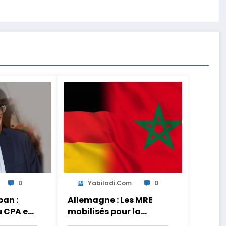
0
Yabiladi.com
0
an :
Allemagne : Les MRE
u CPA est
mobilisés pour la
s
transmission des liens