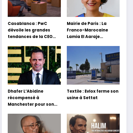
Casablanca : PwC
Mairie de Paris : La
dévoile les grandes
Franco-Marocaine
tendances de la CEO
Lamia El Aaraje
Survey 2026
nommée première
adjointe
Dhafer L’Abidine
Textile : Evlox ferme son
récompensé à
usine à Settat
Manchester pour son
film Sofia