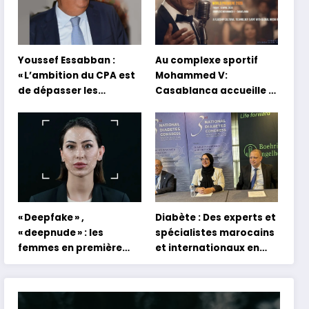
Youssef Essabban :
Au complexe sportif
« L’ambition du CPA est
Mohammed V:
de dépasser les
Casablanca accueille la
modèles traditionnels
première mondiale du
et académiques de
concert holographique
formation en
d’Abdel Halim Hafez
s’appuyant sur le
partage des
expériences »
« Deepfake » ,
Diabète : Des experts et
« deepnude » : les
spécialistes marocains
femmes en première
et internationaux en
ligne face aux dangers
conclave à Tanger
de l’intelligence
artificielle