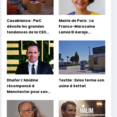
Casablanca : PwC
Mairie de Paris : La
dévoile les grandes
Franco-Marocaine
tendances de la CEO
Lamia El Aaraje
Survey 2026
nommée première
adjointe
Dhafer L’Abidine
Textile : Evlox ferme son
récompensé à
usine à Settat
Manchester pour son
film Sofia