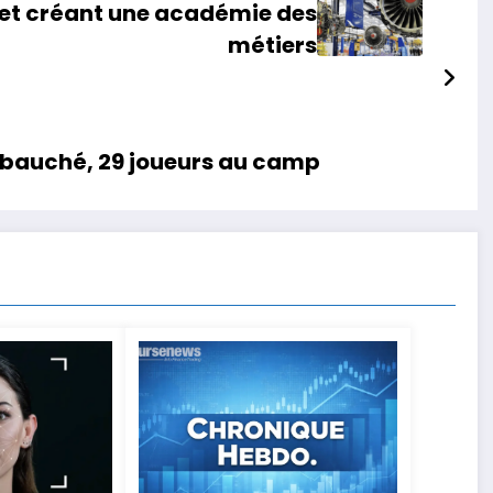
ret créant une académie des
métiers
mbauché, 29 joueurs au camp