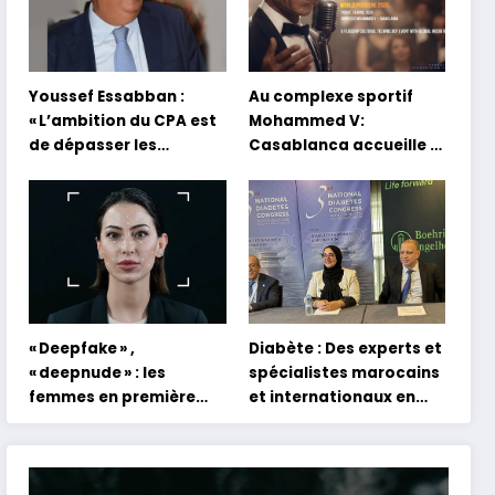
Youssef Essabban :
Au complexe sportif
« L’ambition du CPA est
Mohammed V:
de dépasser les
Casablanca accueille la
modèles traditionnels
première mondiale du
et académiques de
concert holographique
formation en
d’Abdel Halim Hafez
s’appuyant sur le
partage des
expériences »
« Deepfake » ,
Diabète : Des experts et
« deepnude » : les
spécialistes marocains
femmes en première
et internationaux en
ligne face aux dangers
conclave à Tanger
de l’intelligence
artificielle