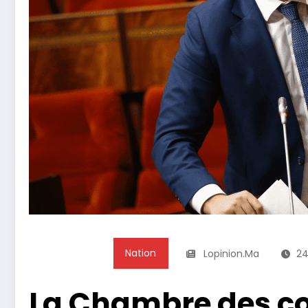
Nation
Lopinion.ma
24
La Chambre des co