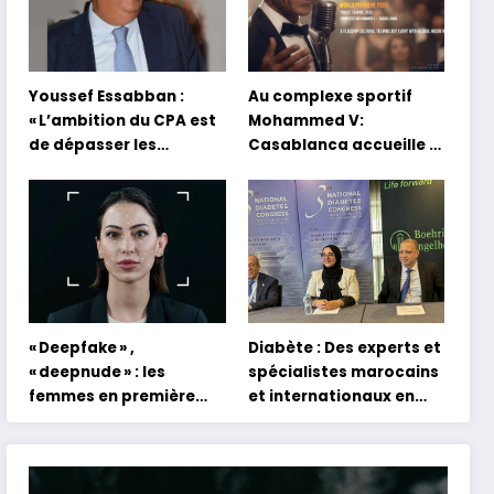
Youssef Essabban :
Au complexe sportif
« L’ambition du CPA est
Mohammed V:
de dépasser les
Casablanca accueille la
modèles traditionnels
première mondiale du
et académiques de
concert holographique
formation en
d’Abdel Halim Hafez
s’appuyant sur le
partage des
expériences »
« Deepfake » ,
Diabète : Des experts et
« deepnude » : les
spécialistes marocains
femmes en première
et internationaux en
ligne face aux dangers
conclave à Tanger
de l’intelligence
artificielle