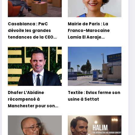
Casablanca : PwC
Mairie de Paris : La
dévoile les grandes
Franco-Marocaine
tendances de la CEO
Lamia El Aaraje
Survey 2026
nommée première
adjointe
Dhafer L’Abidine
Textile : Evlox ferme son
récompensé à
usine à Settat
Manchester pour son
film Sofia