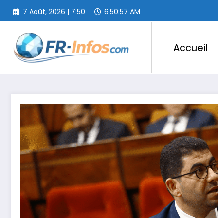
Aller
7 Août, 2026 | 7:50
6:50:59 AM
au
contenu
Accueil