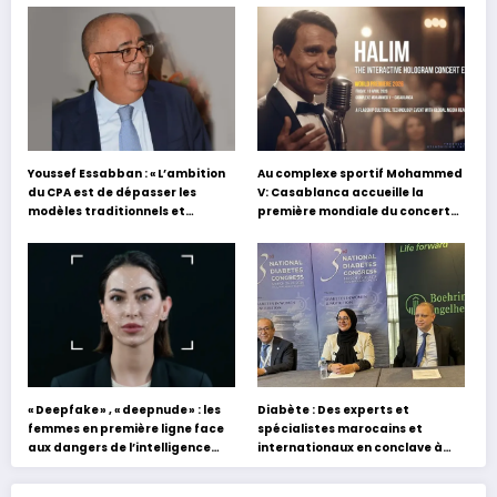
Youssef Essabban : « L’ambition
Au complexe sportif Mohammed
du CPA est de dépasser les
V: Casablanca accueille la
modèles traditionnels et
première mondiale du concert
académiques de formation en
holographique d’Abdel Halim
s’appuyant sur le partage des
Hafez
expériences »
« Deepfake » , « deepnude » : les
Diabète : Des experts et
femmes en première ligne face
spécialistes marocains et
aux dangers de l’intelligence
internationaux en conclave à
artificielle
Tanger