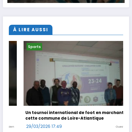
À LIRE AUSSI
ts
Sports
urnoi international de foot en marchant dans
Coup doubl
 commune de Loire-Atlantique
29/03/2026
/2026 17:49
Ouest-France