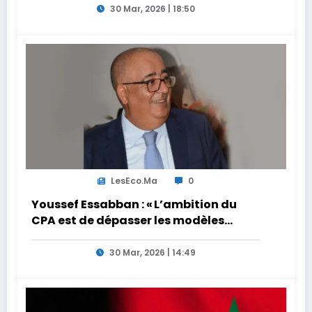
30 Mar, 2026 | 18:50
LesEco.ma
0
Youssef Essabban : « L’ambition du
CPA est de dépasser les modèles
traditionnels et académiques de
formation en s’appuyant sur le
30 Mar, 2026 | 14:49
partage des expériences »