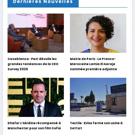
Dernières Nouvelles
Casablanca : PwC dévoile les
Mairie de Paris : La Franco-
grandes tendances de la CEO
Marocaine Lamia El Aaraje
Survey 2026
nommée première adjointe
Dhafer L’Abidine récompensé à
Textile : Evlox ferme son usine à
Manchester pour son film Sofia
Settat