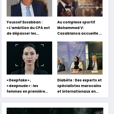
Youssef Essabban :
Au complexe sportif
« L’ambition du CPA est
Mohammed V:
de dépasser les
Casablanca accueille la
modèles traditionnels
première mondiale du
et académiques de
concert holographique
formation en
d’Abdel Halim Hafez
s’appuyant sur le
partage des
expériences »
« Deepfake » ,
Diabète : Des experts et
« deepnude » : les
spécialistes marocains
femmes en première
et internationaux en
ligne face aux dangers
conclave à Tanger
de l’intelligence
artificielle