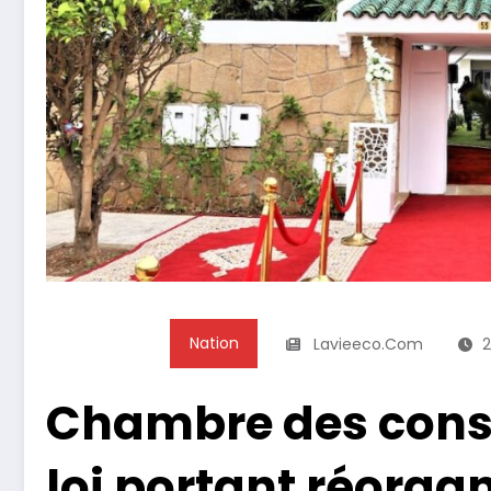
Nation
Lavieeco.com
2
Chambre des consei
loi portant réorga