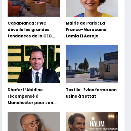
Casablanca : PwC
Mairie de Paris : La
dévoile les grandes
Franco-Marocaine
tendances de la CEO
Lamia El Aaraje
Survey 2026
nommée première
adjointe
Dhafer L’Abidine
Textile : Evlox ferme son
récompensé à
usine à Settat
Manchester pour son
film Sofia