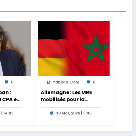
0
Yabiladi.com
0
an :
Allemagne : Les MRE
u CPA est
mobilisés pour la
s
transmission des liens
tionnels
entre générations
 | 14:49
30 Mar, 2026 | 9:48
es de
 le