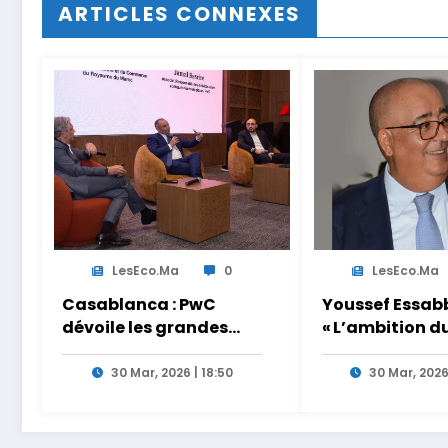
ARTICLES CONNEXES
LesEco.ma
0
LesEco.ma
Casablanca : PwC
Youssef Essabb
dévoile les grandes
« L’ambition d
tendances de la CEO
de dépasser le
Survey 2026
modèles tradi
30 Mar, 2026 | 18:50
30 Mar, 2026
et académiqu
formation en
s’appuyant sur