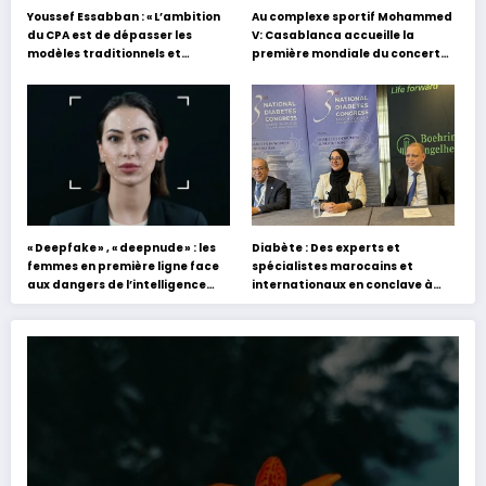
Youssef Essabban : « L’ambition
Au complexe sportif Mohammed
du CPA est de dépasser les
V: Casablanca accueille la
modèles traditionnels et
première mondiale du concert
académiques de formation en
holographique d’Abdel Halim
s’appuyant sur le partage des
Hafez
expériences »
« Deepfake » , « deepnude » : les
Diabète : Des experts et
femmes en première ligne face
spécialistes marocains et
aux dangers de l’intelligence
internationaux en conclave à
artificielle
Tanger