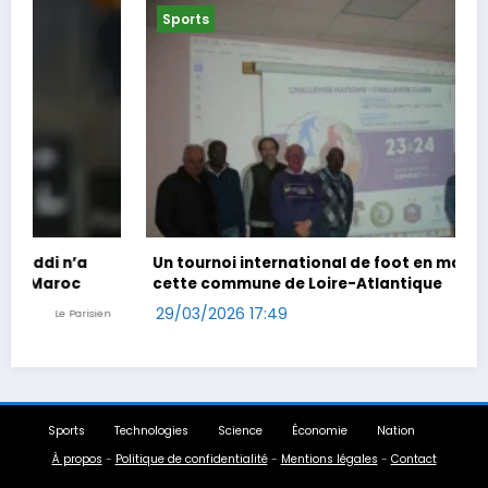
Sports
Un tournoi international de foot en marchant dans
cette commune de Loire-Atlantique
29/03/2026 17:49
Ouest-France
Sports
Technologies
Science
Économie
Nation
À propos
-
Politique de confidentialité
-
Mentions légales
-
Contact