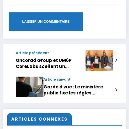
Article précédent
Oncorad Group et UM6P
CoreLabs scellent un
partenariat stratégique
autour des tests génétiques
Article suivant
Garde à vue : Le ministère
public fixe les règles
encadrant les examens
médicaux des détenus
ARTICLES CONNEXES