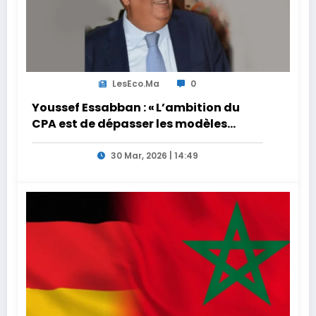
LesEco.ma
0
Youssef Essabban : « L’ambition du
CPA est de dépasser les modèles
traditionnels et académiques de
formation en s’appuyant sur le
30 Mar, 2026 | 14:49
partage des expériences »