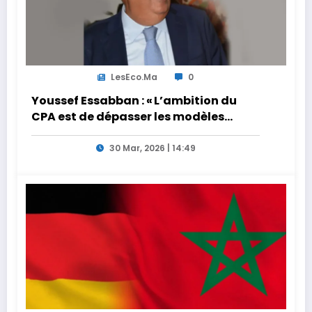
LesEco.ma
0
Youssef Essabban : « L’ambition du
CPA est de dépasser les modèles
traditionnels et académiques de
formation en s’appuyant sur le
30 Mar, 2026 | 14:49
partage des expériences »