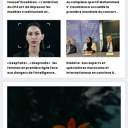
Youssef Essabban : « L’ambition
Au complexe sportif Mohammed
du CPA est de dépasser les
V: Casablanca accueille la
modèles traditionnels et
première mondiale du concert
académiques de formation en
holographique d’Abdel Halim
s’appuyant sur le partage des
Hafez
expériences »
« Deepfake » , « deepnude » : les
Diabète : Des experts et
femmes en première ligne face
spécialistes marocains et
aux dangers de l’intelligence
internationaux en conclave à
artificielle
Tanger