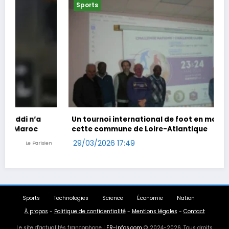
Sports
Un tournoi international de foot en marchant dans
cette commune de Loire-Atlantique
29/03/2026 17:49
Ouest-France
Sports
Technologies
Science
Économie
Nation
À propos
-
Politique de confidentialité
-
Mentions légales
-
Contact
Le site d'actualités francophone |
FR-Infos.com
© 2024-2026. Tous droits