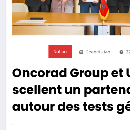
Nation
Ecoactu.ma
22
Oncorad Group et
scellent un parten
autour des tests g
1