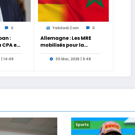
0
Yabiladi.com
0
an :
Allemagne : Les MRE
u CPA est
mobilisés pour la
s
transmission des liens
tionnels
entre générations
 | 14:49
30 Mar, 2026 | 9:48
es de
 le
Sports