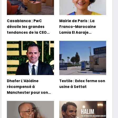
Casablanca : PwC
Mairie de Paris : La
dévoile les grandes
Franco-Marocaine
tendances de la CEO
Lamia El Aaraje
Survey 2026
nommée première
adjointe
Dhafer L’Abidine
Textile : Evlox ferme son
récompensé à
usine à Settat
Manchester pour son
film Sofia