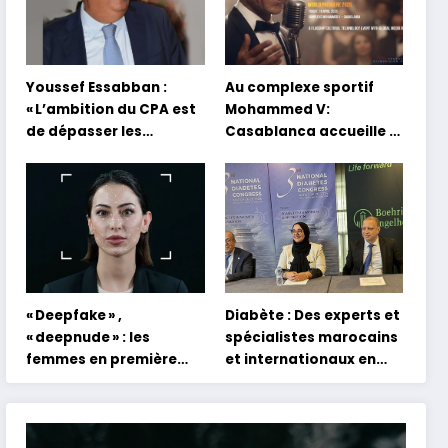
Youssef Essabban :
Au complexe sportif
« L’ambition du CPA est
Mohammed V:
de dépasser les
Casablanca accueille la
modèles traditionnels
première mondiale du
et académiques de
concert holographique
formation en
d’Abdel Halim Hafez
s’appuyant sur le
partage des
expériences »
« Deepfake » ,
Diabète : Des experts et
« deepnude » : les
spécialistes marocains
femmes en première
et internationaux en
ligne face aux dangers
conclave à Tanger
de l’intelligence
artificielle