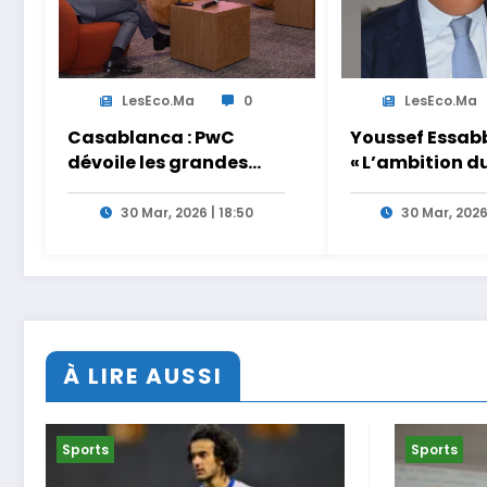
LesEco.ma
0
LesEco.ma
Casablanca : PwC
Youssef Essabb
dévoile les grandes
« L’ambition d
tendances de la CEO
de dépasser le
Survey 2026
modèles tradi
30 Mar, 2026 | 18:50
30 Mar, 2026
et académiqu
formation en
s’appuyant sur
partage des
expériences »
À LIRE AUSSI
Sports
Sports