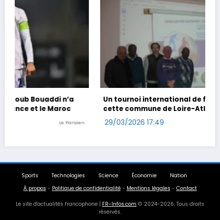
Un tournoi international de foot en marchant dans
cette commune de Loire-Atlantique
29/03/2026 17:49
n
Ouest-France
Sports
Technologies
Science
Économie
Nation
À propos
-
Politique de confidentialité
-
Mentions légales
-
Contact
Le site d'actualités francophone |
FR-Infos.com
© 2024-2026. Tous droits
réservés.