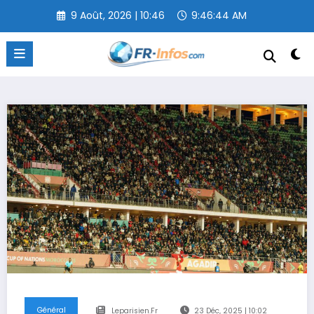
Aller
9 Août, 2026 | 10:46
9:46:45 AM
au
contenu
Général
Leparisien.fr
23 Déc, 2025 | 10:02