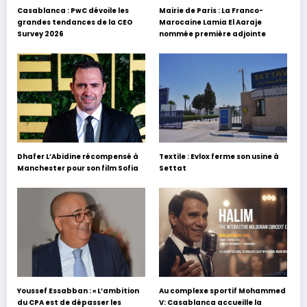
Casablanca : PwC dévoile les
Mairie de Paris : La Franco-
grandes tendances de la CEO
Marocaine Lamia El Aaraje
Survey 2026
nommée première adjointe
Dhafer L’Abidine récompensé à
Textile : Evlox ferme son usine à
Manchester pour son film Sofia
Settat
Youssef Essabban : « L’ambition
Au complexe sportif Mohammed
du CPA est de dépasser les
V: Casablanca accueille la