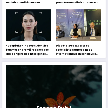
modèles traditionnels et
première mondiale du concert
académiques de formation en
holographique d’Abdel Halim
s’appuyant sur le partage des
Hafez
expériences »
« Deepfake » , « deepnude » : les
Diabète : Des experts et
femmes en première ligne face
spécialistes marocains et
aux dangers de l’intelligence
internationaux en conclave à
artificielle
Tanger