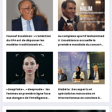
Youssef Essabban : « L’ambition
Au complexe sportif Mohammed
du CPA est de dépasser les
V: Casablanca accueille la
modèles traditionnels et
première mondiale du concert
académiques de formation en
holographique d’Abdel Halim
s’appuyant sur le partage des
Hafez
expériences »
« Deepfake » , « deepnude » : les
Diabète : Des experts et
femmes en première ligne face
spécialistes marocains et
aux dangers de l’intelligence
internationaux en conclave à
artificielle
Tanger