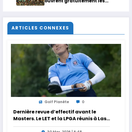
ouvrent gratuitement les
portes à des milliers de
supporters pour remplir un
stade
ARTICLES CONNEXES
Golf Planète
0
Dernière revue d’effectif avant le
Masters. Le LET et la LPGA réunis à Las
Vegas au programme de la semaine
30 Mar, 2026 | 6:48