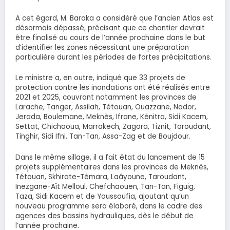
A cet égard, M. Baraka a considéré que l’ancien Atlas est
désormais dépassé, précisant que ce chantier devrait
être finalisé au cours de l’année prochaine dans le but
d’identifier les zones nécessitant une préparation
particulière durant les périodes de fortes précipitations.
Le ministre a, en outre, indiqué que 33 projets de
protection contre les inondations ont été réalisés entre
2021 et 2025, couvrant notamment les provinces de
Larache, Tanger, Assilah, Tétouan, Ouazzane, Nador,
Jerada, Boulemane, Meknès, Ifrane, Kénitra, Sidi Kacem,
Settat, Chichaoua, Marrakech, Zagora, Tiznit, Taroudant,
Tinghir, Sidi Ifni, Tan-Tan, Assa-Zag et de Boujdour.
Dans le même sillage, il a fait état du lancement de 15
projets supplémentaires dans les provinces de Meknès,
Tétouan, Skhirate-Témara, Laâyoune, Taroudant,
Inezgane-Aït Melloul, Chefchaouen, Tan-Tan, Figuig,
Taza, Sidi Kacem et de Youssoufia, ajoutant qu’un
nouveau programme sera élaboré, dans le cadre des
agences des bassins hydrauliques, dès le début de
l’année prochaine.