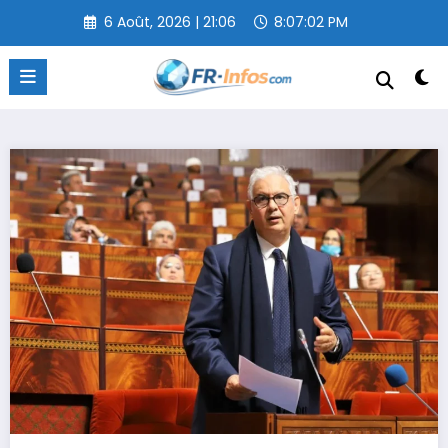
Aller
6 Août, 2026 | 21:06
8:07:02 PM
au
contenu