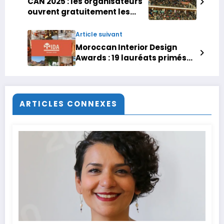
CAN 2025 : les organisateurs
ouvrent gratuitement les
portes à des milliers de
supporters pour remplir un
Article suivant
stade
Moroccan Interior Design
Awards : 19 lauréats primés
lors de la première édition
ARTICLES CONNEXES