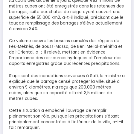
Au cours des dix derniers jours, quelque 482 millions de
mètres cubes ont été enregistrés dans les retenues des
barrages, suite aux chutes de neige ayant couvert une
superficie de 55.000 km2, a-t-il indiqué, précisant que le
taux de remplissage des barrages s’élève actuellement
à environ 34%.
Ce volume couvre les besoins cumulés des régions de
Fès-Meknès, de Souss-Massa, de Béni Mellal-Khénifra et
de l’Oriental, a-t-il relevé, mettant en évidence
l’importance des ressources hydriques et l’ampleur des
apports enregistrés grâce aux récentes précipitations.
S’agissant des inondations survenues à Safi, le ministre a
expliqué que le barrage censé protéger la ville, situé à
environ 9 kilomètres, n’a reçu que 200.000 mètres
cubes, alors que sa capacité atteint 3,5 millions de
mètres cubes.
Cette situation a empêché l’ouvrage de remplir
pleinement son rôle, puisque les précipitations s’étant
principalement concentrées à l’intérieur de la ville, a-t-il
fait remarquer.