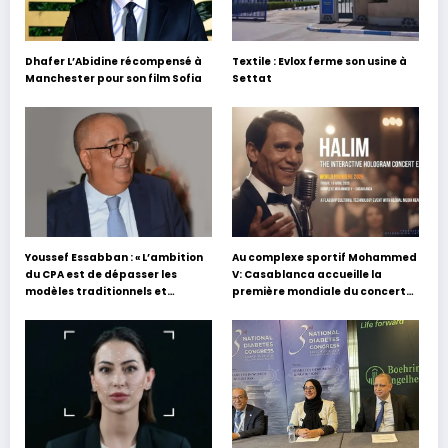
Dhafer L’Abidine récompensé à
Textile : Evlox ferme son usine à
Manchester pour son film Sofia
Settat
Youssef Essabban : « L’ambition
Au complexe sportif Mohammed
du CPA est de dépasser les
V: Casablanca accueille la
modèles traditionnels et
première mondiale du concert
académiques de formation en
holographique d’Abdel Halim
s’appuyant sur le partage des
Hafez
expériences »