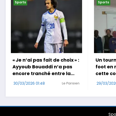
Sports
Sports
Un tournoi international de
Coup do
foot en marchant dans
au Jap
cette commune de Loire-
29/03/202
Atlantique
29/03/2026 17:49
Ouest-France
Spo