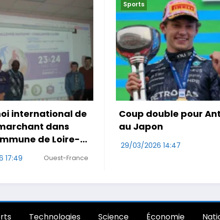
Sports
uble pour Antonelli
Le Maroc accroché po
on
première de Mo Ouah
6 14:47
29/03/2026 10:47
RDS
Wa
rts
Technologies
Science
Économie
Nati