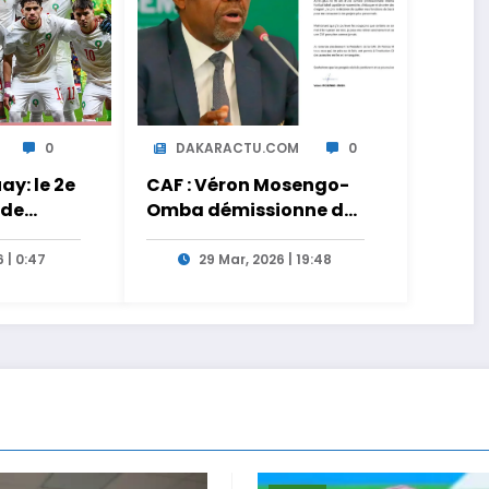
0
DAKARACTU.COM
0
y: le 2e
CAF : Véron Mosengo-
 de
Omba démissionne de
ct sur
son poste de Secrétaire
Général
 | 0:47
29 Mar, 2026 | 19:48