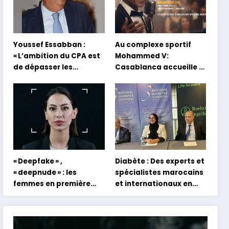
Youssef Essabban :
Au complexe sportif
« L’ambition du CPA est
Mohammed V:
de dépasser les
Casablanca accueille la
modèles traditionnels
première mondiale du
et académiques de
concert holographique
formation en
d’Abdel Halim Hafez
s’appuyant sur le
partage des
expériences »
« Deepfake » ,
Diabète : Des experts et
« deepnude » : les
spécialistes marocains
femmes en première
et internationaux en
ligne face aux dangers
conclave à Tanger
de l’intelligence
artificielle