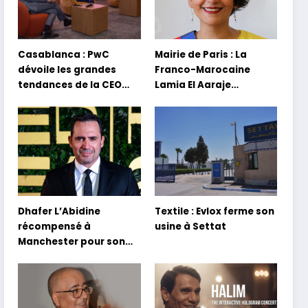
Casablanca : PwC
Mairie de Paris : La
dévoile les grandes
Franco-Marocaine
tendances de la CEO
Lamia El Aaraje
Survey 2026
nommée première
adjointe
Dhafer L’Abidine
Textile : Evlox ferme son
récompensé à
usine à Settat
Manchester pour son
film Sofia