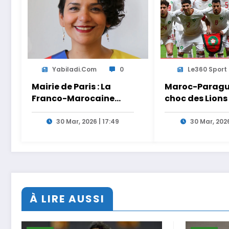
Yabiladi.com
0
Le360 Sport
Mairie de Paris : La
Maroc-Paragua
Franco-Marocaine
choc des Lions
Lamia El Aaraje
Ouahbi en dire
nommée première
Arryadia
30 Mar, 2026 | 17:49
30 Mar, 2026
adjointe
À LIRE AUSSI