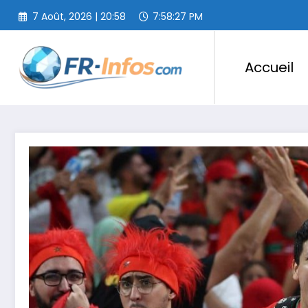
Aller
7 Août, 2026 | 20:58
7:58:28 PM
au
contenu
Accueil