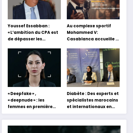
Youssef Essabban :
Au complexe sportif
« L’ambition du CPA est
Mohammed V:
de dépasser les
Casablanca accueille la
modèles traditionnels
première mondiale du
et académiques de
concert holographique
formation en
d’Abdel Halim Hafez
s’appuyant sur le
partage des
expériences »
« Deepfake » ,
Diabète : Des experts et
« deepnude » : les
spécialistes marocains
femmes en première
et internationaux en
ligne face aux dangers
conclave à Tanger
de l’intelligence
artificielle