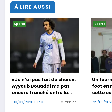
À LIRE AUSSI
Sports
Sports
Un tournoi international de
Coup do
foot en marchant dans
au Jap
cette commune de Loire-
29/03/202
Atlantique
29/03/2026 17:49
Ouest-France