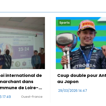
Sports
uble pour Antonelli
Le Maroc accroché po
on
première de Mo Oua
6 14:47
29/03/2026 10:47
RDS
Wa