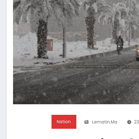
Nation
Lematin.ma
23