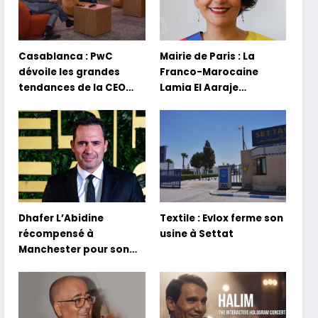
Casablanca : PwC
Mairie de Paris : La
dévoile les grandes
Franco-Marocaine
tendances de la CEO
Lamia El Aaraje
Survey 2026
nommée première
adjointe
Dhafer L’Abidine
Textile : Evlox ferme son
récompensé à
usine à Settat
Manchester pour son
film Sofia