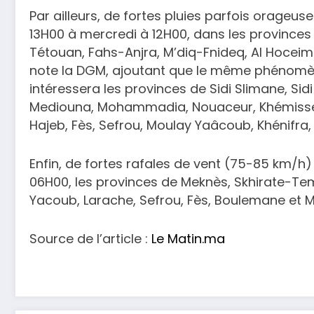
Par ailleurs, de fortes pluies parfois orageu
13H00 à mercredi à 12H00, dans les provinces
Tétouan, Fahs-Anjra, M’diq-Fnideq, Al Hoceim
note la DGM, ajoutant que le même phénomè
intéressera les provinces de Sidi Slimane, Si
Mediouna, Mohammadia, Nouaceur, Khémisset,
Hajeb, Fès, Sefrou, Moulay Yaâcoub, Khénifra,
Enfin, de fortes rafales de vent (75-85 km/h
06H00, les provinces de Meknès, Skhirate-Tem
Yacoub, Larache, Sefrou, Fès, Boulemane et M
Source de l’article :
Le Matin.ma