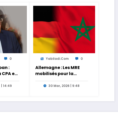
0
Yabiladi.com
0
an :
Allemagne : Les MRE
u CPA est
mobilisés pour la
s
transmission des liens
tionnels
entre générations
 | 14:49
30 Mar, 2026 | 9:48
es de
 le