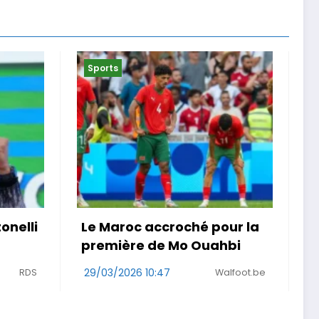
Sports
ur la
« Je ne suis pas que la
hbi
maladie » . Malgré un
cancer, une Girondine
lfoot.be
court le Rallye Aïcha des
29/03/2026 08:48
Sud Ouest
Gazelles au Maroc