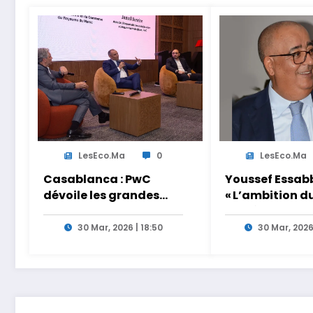
LesEco.ma
0
LesEco.ma
Casablanca : PwC
Youssef Essabb
dévoile les grandes
« L’ambition d
tendances de la CEO
de dépasser le
Survey 2026
modèles tradi
30 Mar, 2026 | 18:50
30 Mar, 2026
et académiqu
formation en
s’appuyant sur
partage des
expériences »