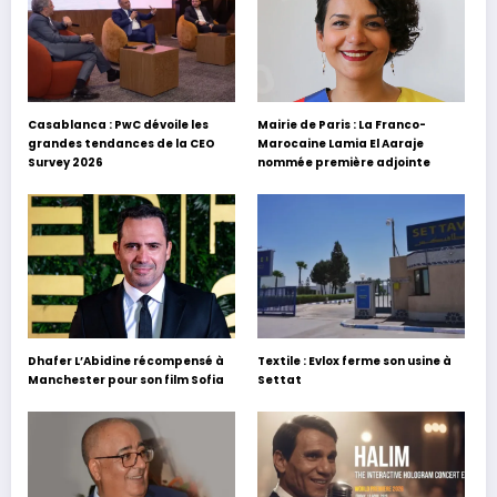
Casablanca : PwC dévoile les
Mairie de Paris : La Franco-
grandes tendances de la CEO
Marocaine Lamia El Aaraje
Survey 2026
nommée première adjointe
Dhafer L’Abidine récompensé à
Textile : Evlox ferme son usine à
Manchester pour son film Sofia
Settat