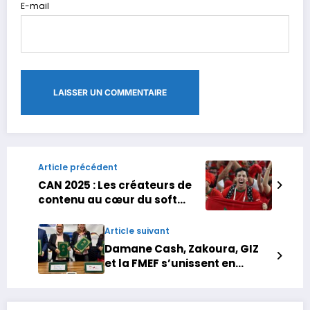
E-mail
Article précédent
CAN 2025 : Les créateurs de
contenu au cœur du soft
power marocain
Article suivant
Damane Cash, Zakoura, GIZ
et la FMEF s’unissent en
faveur de la femme rurale