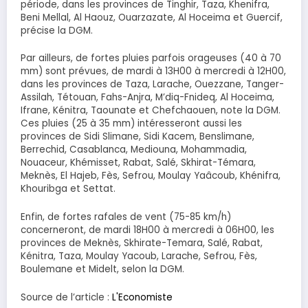
période, dans les provinces de Tinghir, Taza, Khenifra,
Beni Mellal, Al Haouz, Ouarzazate, Al Hoceima et Guercif,
précise la DGM.
Par ailleurs, de fortes pluies parfois orageuses (40 à 70
mm) sont prévues, de mardi à 13H00 à mercredi à 12H00,
dans les provinces de Taza, Larache, Ouezzane, Tanger-
Assilah, Tétouan, Fahs-Anjra, M’diq-Fnideq, Al Hoceima,
Ifrane, Kénitra, Taounate et Chefchaouen, note la DGM.
Ces pluies (25 à 35 mm) intéresseront aussi les
provinces de Sidi Slimane, Sidi Kacem, Benslimane,
Berrechid, Casablanca, Mediouna, Mohammadia,
Nouaceur, Khémisset, Rabat, Salé, Skhirat-Témara,
Meknès, El Hajeb, Fès, Sefrou, Moulay Yaâcoub, Khénifra,
Khouribga et Settat.
Enfin, de fortes rafales de vent (75-85 km/h)
concerneront, de mardi 18H00 à mercredi à 06H00, les
provinces de Meknès, Skhirate-Temara, Salé, Rabat,
Kénitra, Taza, Moulay Yacoub, Larache, Sefrou, Fès,
Boulemane et Midelt, selon la DGM.
Source de l’article :
L'Economiste