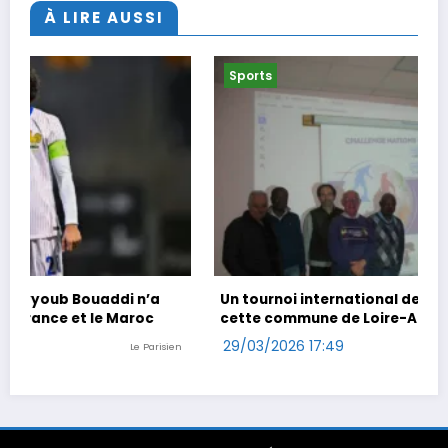
À LIRE AUSSI
Sports
Un tournoi international de foot en marchant dans
cette commune de Loire-Atlantique
29/03/2026 17:49
n
Ouest-France