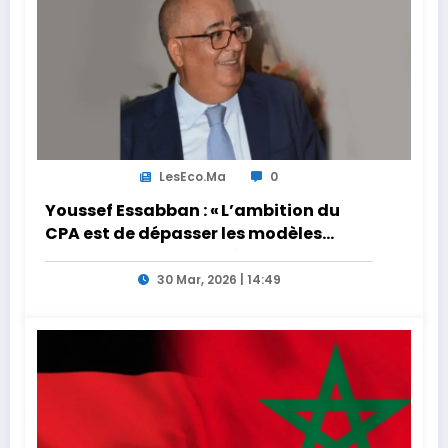
LesEco.ma
0
Youssef Essabban : « L’ambition du
CPA est de dépasser les modèles
traditionnels et académiques de
formation en s’appuyant sur le
30 Mar, 2026 | 14:49
partage des expériences »