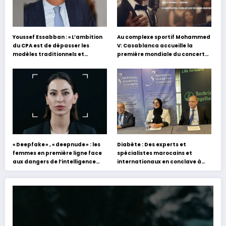
Youssef Essabban : « L’ambition
Au complexe sportif Mohammed
du CPA est de dépasser les
V: Casablanca accueille la
modèles traditionnels et
première mondiale du concert
académiques de formation en
holographique d’Abdel Halim
s’appuyant sur le partage des
Hafez
expériences »
« Deepfake » , « deepnude » : les
Diabète : Des experts et
femmes en première ligne face
spécialistes marocains et
aux dangers de l’intelligence
internationaux en conclave à
artificielle
Tanger