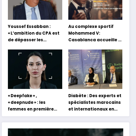
Youssef Essabban :
Au complexe sportif
« L’ambition du CPA est
Mohammed V:
de dépasser les
Casablanca accueille la
modèles traditionnels
première mondiale du
et académiques de
concert holographique
formation en
d’Abdel Halim Hafez
s’appuyant sur le
partage des
expériences »
« Deepfake » ,
Diabète : Des experts et
« deepnude » : les
spécialistes marocains
femmes en première
et internationaux en
ligne face aux dangers
conclave à Tanger
de l’intelligence
artificielle