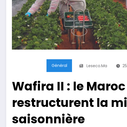
Général
Leseco.ma
25
Wafira II : le Maroc
restructurent la m
saisonnière