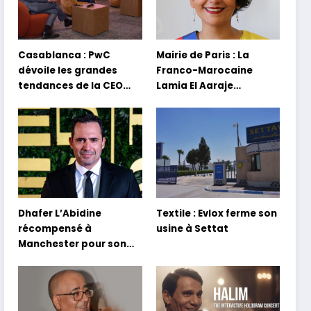
Casablanca : PwC
Mairie de Paris : La
dévoile les grandes
Franco-Marocaine
tendances de la CEO
Lamia El Aaraje
Survey 2026
nommée première
adjointe
Dhafer L’Abidine
Textile : Evlox ferme son
récompensé à
usine à Settat
Manchester pour son
film Sofia