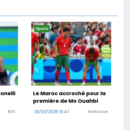
Sports
our la
« Je ne suis pas que la
hbi
maladie » . Malgré un
cancer, une Girondine
alfoot.be
court le Rallye Aïcha des
29/03/2026 08:48
Sud Ouest
Gazelles au Maroc