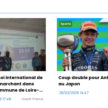
Sports
uble pour Antonelli
Le Maroc accroché p
on
première de Mo Oua
26 14:47
29/03/2026 10:47
RDS
W