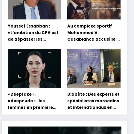
Youssef Essabban :
Au complexe sportif
« L’ambition du CPA est
Mohammed V:
de dépasser les
Casablanca accueille la
modèles traditionnels
première mondiale du
et académiques de
concert holographique
formation en
d’Abdel Halim Hafez
s’appuyant sur le
partage des
expériences »
« Deepfake » ,
Diabète : Des experts et
« deepnude » : les
spécialistes marocains
femmes en première
et internationaux en
ligne face aux dangers
conclave à Tanger
de l’intelligence
artificielle