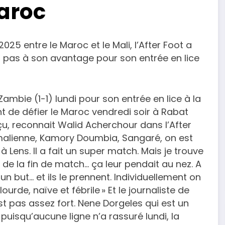
Maroc
25 entre le Maroc et le Mali, l’After Foot a
, pas à son avantage pour son entrée en lice
Zambie (1-1) lundi pour son entrée en lice à la
t de défier le Maroc vendredi soir à Rabat
çu, reconnait Walid Acherchour dans l’After
 malienne, Kamory Doumbia, Sangaré, on est
Lens. Il a fait un super match. Mais je trouve
t de la fin de match… ça leur pendait au nez. A
un but… et ils le prennent. Individuellement on
ourde, naïve et fébrile » Et le journaliste de
est pas assez fort. Nene Dorgeles qui est un
t puisqu’aucune ligne n’a rassuré lundi, la