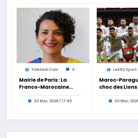
Yabiladi.com
0
Le360 Sport
Mairie de Paris : La
Maroc-Paragua
Franco-Marocaine
choc des Lions
Lamia El Aaraje
Ouahbi en dire
nommée première
Arryadia
30 Mar, 2026 | 17:49
30 Mar, 2026
adjointe