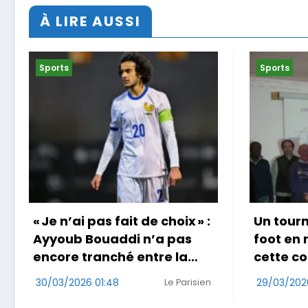
À LIRE AUSSI
Sports
Sports
Un tournoi international de
Coup do
foot en marchant dans
au Jap
cette commune de Loire-
29/03/20
Atlantique
29/03/2026 17:49
Ouest-France