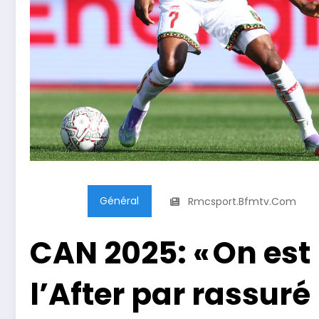
Général
Rmcsport.bfmtv.com
CAN 2025: « On est 
l’After par rassuré