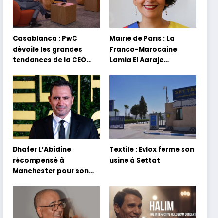
Casablanca : PwC
Mairie de Paris : La
dévoile les grandes
Franco-Marocaine
tendances de la CEO
Lamia El Aaraje
Survey 2026
nommée première
adjointe
Dhafer L’Abidine
Textile : Evlox ferme son
récompensé à
usine à Settat
Manchester pour son
film Sofia