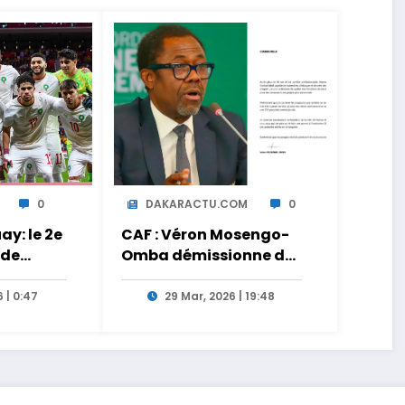
0
DAKARACTU.COM
0
y: le 2e
CAF : Véron Mosengo-
 de
Omba démissionne de
ct sur
son poste de Secrétaire
Général
 | 0:47
29 Mar, 2026 | 19:48