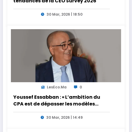
tendances de la CEO Survey 2026
30 Mar, 2026 | 18:50
LesEco.ma
0
Youssef Essabban : « L’ambition du
CPA est de dépasser les modèles
traditionnels et académiques de
formation en s’appuyant sur le
30 Mar, 2026 | 14:49
partage des expériences »