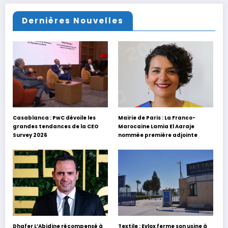
Dernières Nouvelles
Casablanca : PwC dévoile les
Mairie de Paris : La Franco-
grandes tendances de la CEO
Marocaine Lamia El Aaraje
Survey 2026
nommée première adjointe
Dhafer L’Abidine récompensé à
Textile : Evlox ferme son usine à