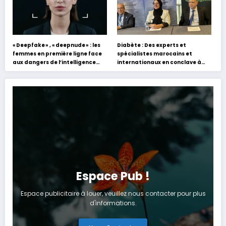
« Deepfake » , « deepnude » : les
Diabète : Des experts et
femmes en première ligne face
spécialistes marocains et
aux dangers de l’intelligence
internationaux en conclave à
artificielle
Tanger
Espace Pub !
Espace publicitaire à louer, veuillez nous contacter pour plus
d'informations.