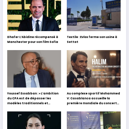
Dhafer L’Abidine récompensé à
Textile : Evlox ferme son usine à
Manchester pour son film Sofia
Settat
Youssef Essabban : « L’ambition
Au complexe sportif Mohammed
du CPA est de dépasser les
V: Casablanca accueille la
modèles traditionnels et
première mondiale du concert
académiques de formation en
holographique d’Abdel Halim
s’appuyant sur le partage des
Hafez
expériences »