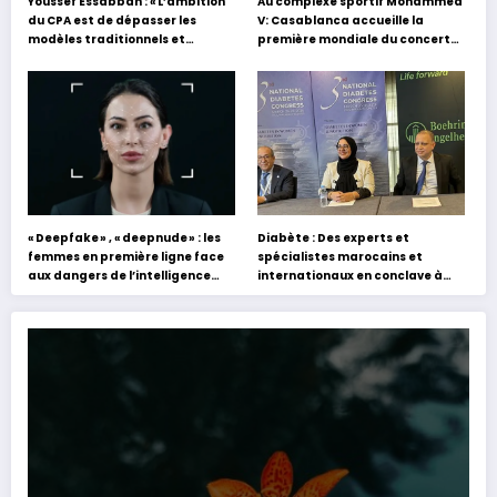
Youssef Essabban : « L’ambition
Au complexe sportif Mohammed
du CPA est de dépasser les
V: Casablanca accueille la
modèles traditionnels et
première mondiale du concert
académiques de formation en
holographique d’Abdel Halim
s’appuyant sur le partage des
Hafez
expériences »
« Deepfake » , « deepnude » : les
Diabète : Des experts et
femmes en première ligne face
spécialistes marocains et
aux dangers de l’intelligence
internationaux en conclave à
artificielle
Tanger