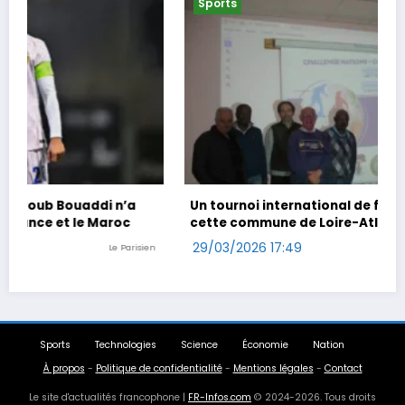
Sports
Un tournoi international de foot en marchant dans
cette commune de Loire-Atlantique
29/03/2026 17:49
n
Ouest-France
Sports
Technologies
Science
Économie
Nation
À propos
-
Politique de confidentialité
-
Mentions légales
-
Contact
Le site d'actualités francophone |
FR-Infos.com
© 2024-2026. Tous droits