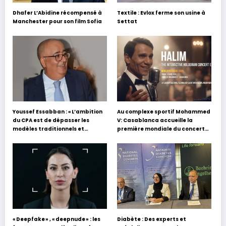
Dhafer L’Abidine récompensé à
Textile : Evlox ferme son usine à
Manchester pour son film Sofia
Settat
Youssef Essabban : « L’ambition
Au complexe sportif Mohammed
du CPA est de dépasser les
V: Casablanca accueille la
modèles traditionnels et
première mondiale du concert
académiques de formation en
holographique d’Abdel Halim
s’appuyant sur le partage des
Hafez
expériences »
« Deepfake » , « deepnude » : les
Diabète : Des experts et