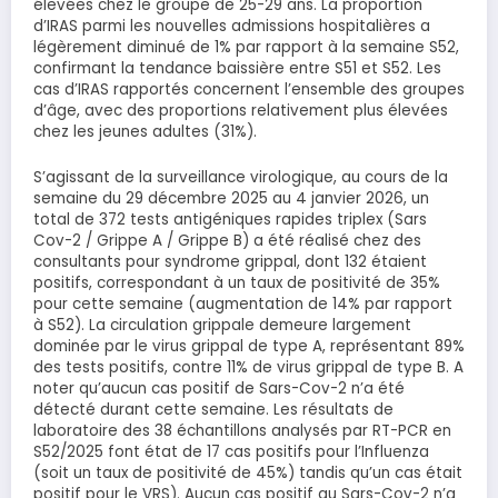
élevées chez le groupe de 25-29 ans. La proportion
d’IRAS parmi les nouvelles admissions hospitalières a
légèrement diminué de 1% par rapport à la semaine S52,
confirmant la tendance baissière entre S51 et S52. Les
cas d’IRAS rapportés concernent l’ensemble des groupes
d’âge, avec des proportions relativement plus élevées
chez les jeunes adultes (31%).
S’agissant de la surveillance virologique, au cours de la
semaine du 29 décembre 2025 au 4 janvier 2026, un
total de 372 tests antigéniques rapides triplex (Sars
Cov-2 / Grippe A / Grippe B) a été réalisé chez des
consultants pour syndrome grippal, dont 132 étaient
positifs, correspondant à un taux de positivité de 35%
pour cette semaine (augmentation de 14% par rapport
à S52). La circulation grippale demeure largement
dominée par le virus grippal de type A, représentant 89%
des tests positifs, contre 11% de virus grippal de type B. A
noter qu’aucun cas positif de Sars-Cov-2 n’a été
détecté durant cette semaine. Les résultats de
laboratoire des 38 échantillons analysés par RT-PCR en
S52/2025 font état de 17 cas positifs pour l’Influenza
(soit un taux de positivité de 45%) tandis qu’un cas était
positif pour le VRS). Aucun cas positif au Sars-Cov-2 n’a