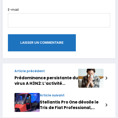
E-mail
Article précédent
Prédominance persistante du
virus A H3N2: L’activité
grippale en baisse au Maroc
Article suivant
Stellantis Pro One dévoile le
Tris de Fiat Professional,
lancé au Maroc et attendu en