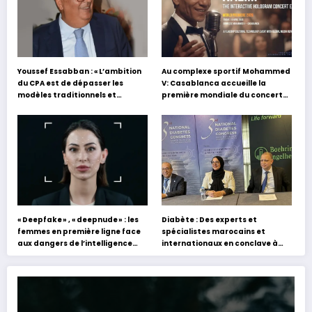
Youssef Essabban : « L’ambition
Au complexe sportif Mohammed
du CPA est de dépasser les
V: Casablanca accueille la
modèles traditionnels et
première mondiale du concert
académiques de formation en
holographique d’Abdel Halim
s’appuyant sur le partage des
Hafez
expériences »
« Deepfake » , « deepnude » : les
Diabète : Des experts et
femmes en première ligne face
spécialistes marocains et
aux dangers de l’intelligence
internationaux en conclave à
artificielle
Tanger