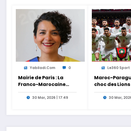
Yabiladi.com
0
Le360 Sport
Mairie de Paris : La
Maroc-Paragua
Franco-Marocaine
choc des Lions
Lamia El Aaraje
Ouahbi en dire
nommée première
Arryadia
30 Mar, 2026 | 17:49
30 Mar, 2026
adjointe