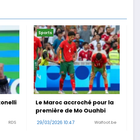
Sports
our la
« Je ne suis pas que la
hbi
maladie » . Malgré un
cancer, une Girondine
alfoot.be
court le Rallye Aïcha des
29/03/2026 08:48
Sud Ouest
Gazelles au Maroc