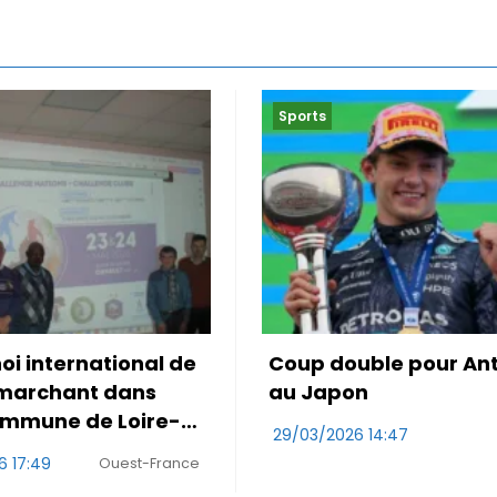
Sports
uble pour Antonelli
Le Maroc accroché p
on
première de Mo Oua
26 14:47
29/03/2026 10:47
RDS
W