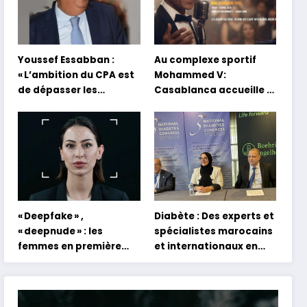
Youssef Essabban :
Au complexe sportif
« L’ambition du CPA est
Mohammed V:
de dépasser les
Casablanca accueille la
modèles traditionnels
première mondiale du
et académiques de
concert holographique
formation en
d’Abdel Halim Hafez
s’appuyant sur le
partage des
expériences »
« Deepfake » ,
Diabète : Des experts et
« deepnude » : les
spécialistes marocains
femmes en première
et internationaux en
ligne face aux dangers
conclave à Tanger
de l’intelligence
artificielle