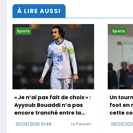
À LIRE AUSSI
Sports
Sports
Un tournoi international de
Coup do
foot en marchant dans
au Jap
cette commune de Loire-
29/03/20
Atlantique
29/03/2026 17:49
Ouest-France