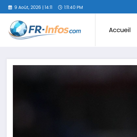
Aller
9 Août, 2026 | 14:11
1:11:41 PM
au
contenu
Accueil