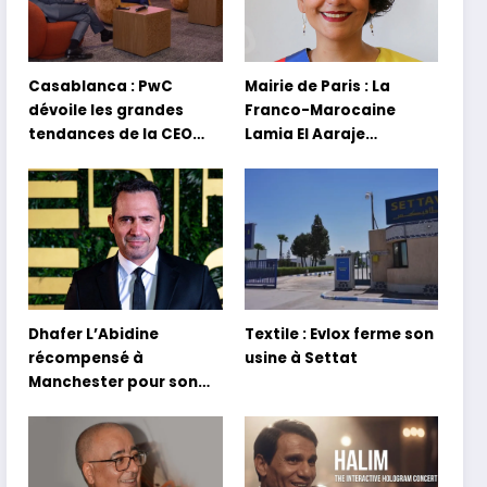
Casablanca : PwC
Mairie de Paris : La
dévoile les grandes
Franco-Marocaine
tendances de la CEO
Lamia El Aaraje
Survey 2026
nommée première
adjointe
Dhafer L’Abidine
Textile : Evlox ferme son
récompensé à
usine à Settat
Manchester pour son
film Sofia