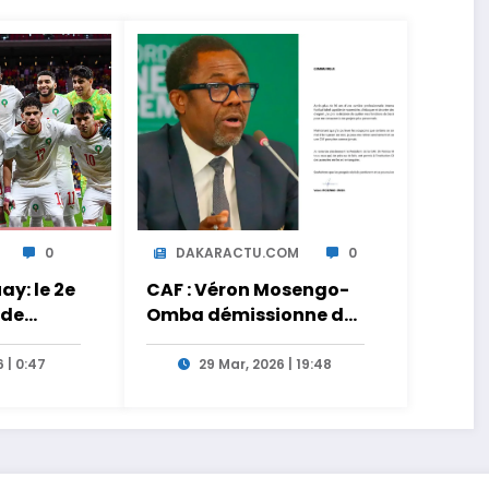
0
DAKARACTU.COM
0
y: le 2e
CAF : Véron Mosengo-
 de
Omba démissionne de
ct sur
son poste de Secrétaire
Général
 | 0:47
29 Mar, 2026 | 19:48