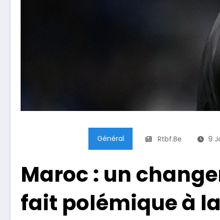
Général
Rtbf.be
9 J
Maroc : un change
fait polémique à l