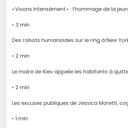
« Vivons intensément » : l’hommage de la je
• 3 min
Des robots humanoïdes sur le ring à New Yor
• 2 min
Le maire de Kiev appelle les habitants à quitter
• 2 min
Les excuses publiques de Jessica Moretti, 
• 1 min