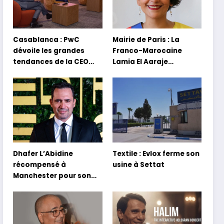
Casablanca : PwC
Mairie de Paris : La
dévoile les grandes
Franco-Marocaine
tendances de la CEO
Lamia El Aaraje
Survey 2026
nommée première
adjointe
Dhafer L’Abidine
Textile : Evlox ferme son
récompensé à
usine à Settat
Manchester pour son
film Sofia