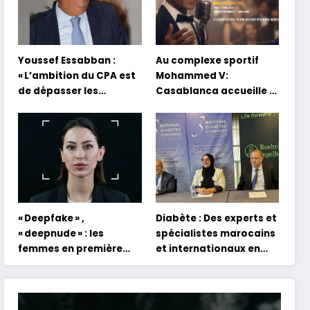
Youssef Essabban :
Au complexe sportif
« L’ambition du CPA est
Mohammed V:
de dépasser les
Casablanca accueille la
modèles traditionnels
première mondiale du
et académiques de
concert holographique
formation en
d’Abdel Halim Hafez
s’appuyant sur le
partage des
expériences »
« Deepfake » ,
Diabète : Des experts et
« deepnude » : les
spécialistes marocains
femmes en première
et internationaux en
ligne face aux dangers
conclave à Tanger
de l’intelligence
artificielle