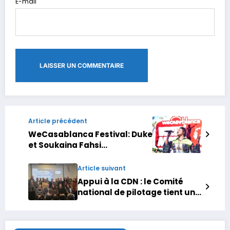
E-mail
Article précédent
WeCasablanca Festival: Duke
et Soukaina Fahsi
enflamment la scène du Parc
de la Ligue Arabe
Article suivant
Appui à la CDN : le Comité
national de pilotage tient une
2e réunion