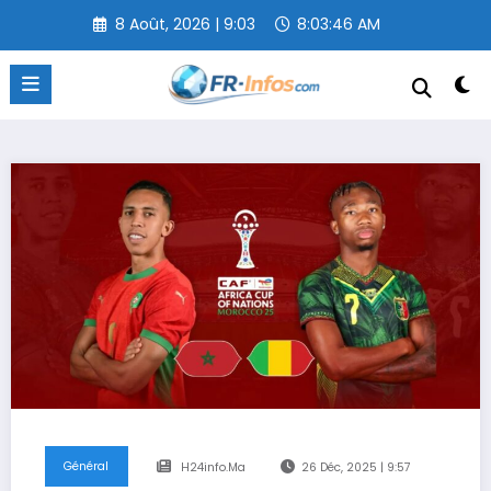
Aller
8 Août, 2026 | 9:03
8:03:46 AM
au
contenu
Général
H24info.ma
26 Déc, 2025 | 9:57