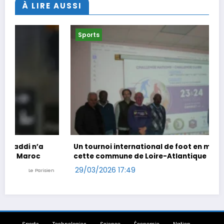
À LIRE AUSSI
Sports
Un tournoi international de foot en marchant dans
cette commune de Loire-Atlantique
29/03/2026 17:49
n
Ouest-France