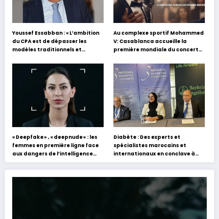
Youssef Essabban : « L’ambition
Au complexe sportif Mohammed
du CPA est de dépasser les
V: Casablanca accueille la
modèles traditionnels et
première mondiale du concert
académiques de formation en
holographique d’Abdel Halim
s’appuyant sur le partage des
Hafez
expériences »
« Deepfake » , « deepnude » : les
Diabète : Des experts et
femmes en première ligne face
spécialistes marocains et
aux dangers de l’intelligence
internationaux en conclave à
artificielle
Tanger