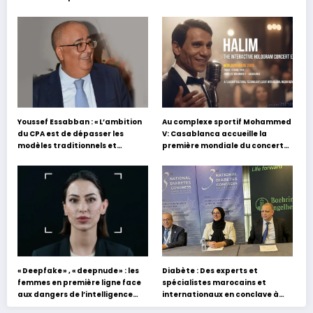
Youssef Essabban : « L’ambition
Au complexe sportif Mohammed
du CPA est de dépasser les
V: Casablanca accueille la
modèles traditionnels et
première mondiale du concert
académiques de formation en
holographique d’Abdel Halim
s’appuyant sur le partage des
Hafez
expériences »
« Deepfake » , « deepnude » : les
Diabète : Des experts et
femmes en première ligne face
spécialistes marocains et
aux dangers de l’intelligence
internationaux en conclave à
artificielle
Tanger