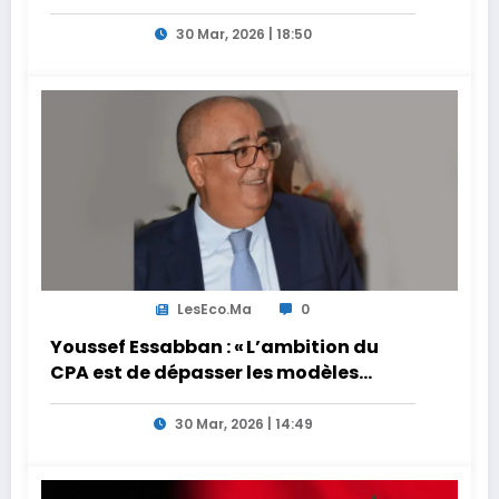
30 Mar, 2026 | 18:50
LesEco.ma
0
Youssef Essabban : « L’ambition du
CPA est de dépasser les modèles
traditionnels et académiques de
formation en s’appuyant sur le
30 Mar, 2026 | 14:49
partage des expériences »