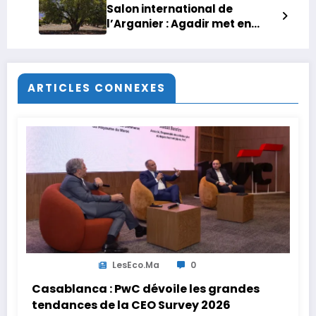
Salon international de
l’Arganier : Agadir met en
lumière un trésor naturel et
culturel du Royaume
ARTICLES CONNEXES
LesEco.ma
0
Casablanca : PwC dévoile les grandes
tendances de la CEO Survey 2026