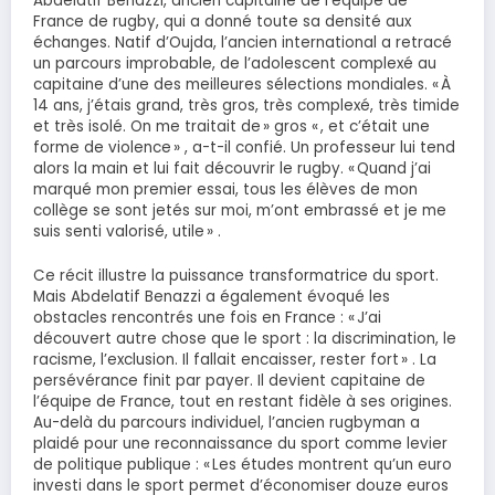
Abdelatif Benazzi, ancien capitaine de l’équipe de
France de rugby, qui a donné toute sa densité aux
échanges. Natif d’Oujda, l’ancien international a retracé
un parcours improbable, de l’adolescent complexé au
capitaine d’une des meilleures sélections mondiales. « À
14 ans, j’étais grand, très gros, très complexé, très timide
et très isolé. On me traitait de » gros « , et c’était une
forme de violence » , a-t-il confié. Un professeur lui tend
alors la main et lui fait découvrir le rugby. « Quand j’ai
marqué mon premier essai, tous les élèves de mon
collège se sont jetés sur moi, m’ont embrassé et je me
suis senti valorisé, utile » .
Ce récit illustre la puissance transformatrice du sport.
Mais Abdelatif Benazzi a également évoqué les
obstacles rencontrés une fois en France : « J’ai
découvert autre chose que le sport : la discrimination, le
racisme, l’exclusion. Il fallait encaisser, rester fort » . La
persévérance finit par payer. Il devient capitaine de
l’équipe de France, tout en restant fidèle à ses origines.
Au-delà du parcours individuel, l’ancien rugbyman a
plaidé pour une reconnaissance du sport comme levier
de politique publique : « Les études montrent qu’un euro
investi dans le sport permet d’économiser douze euros