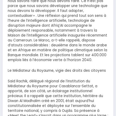
nous savons faire que nous devons faire. Ce n’est pas
parce que nous savons développer une technologie que
nous devons la développer. Il faut adapter,
contextualiser » . Une réflexion qui prend tout son sens à
l’heure de l’intelligence artificielle, technologie de
disruption majeure dont Afriq’AI accompagne le
déploiement responsable, notamment à travers la
Maison de l’intelligence artificielle inaugurée récemment
au Cameroun. Le Maroc, a-t-elle rappelé, dispose
d’atouts considérables : deuxième dans le monde arabe
et en Afrique en matière de politique climatique selon la
Banque mondiale. Et les projections tablent sur 400.000
emplois liés à l’économie verte à l’horizon 2040.
Le Médiateur du Royaume, vigie des droits des citoyens
Saïd Rachik, délégué régional de l’institution du
Médiateur du Royaume pour Casablanca-Settat, a
apporté, de son côté, un éclairage institutionnel
précieux. Il a rappelé que cette institution, héritière du
Diwan Al Madhalim créé en 2001, était aujourd’hui
constitutionnalisée et déployée sur l’ensemble du
territoire national, y compris à Oujda. Sa présence à
« Meet the Lead » s’inscrit dans un programme plus large :