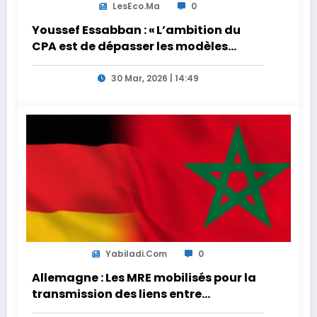
LesEco.ma
0
Youssef Essabban : « L’ambition du
CPA est de dépasser les modèles
traditionnels et académiques de
formation en s’appuyant sur le
30 Mar, 2026 | 14:49
partage des expériences »
Yabiladi.com
0
Allemagne : Les MRE mobilisés pour la
transmission des liens entre
générations