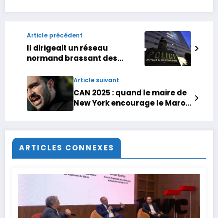
Article précédent
Il dirigeait un réseau
normand brassant des
millions d’euros : comment
les enquêteurs ont fait
Article suivant
tomber ce baron de la drogue
CAN 2025 : quand le maire de
New York encourage le Maroc
depuis un restaurant du
Queens
ARTICLES CONNEXES