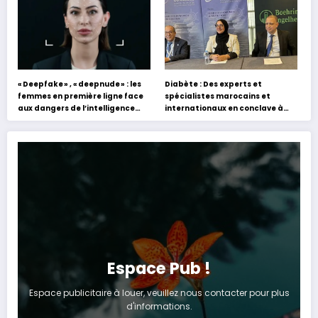
« Deepfake » , « deepnude » : les
Diabète : Des experts et
femmes en première ligne face
spécialistes marocains et
aux dangers de l’intelligence
internationaux en conclave à
artificielle
Tanger
Espace Pub !
Espace publicitaire à louer, veuillez nous contacter pour plus
d'informations.