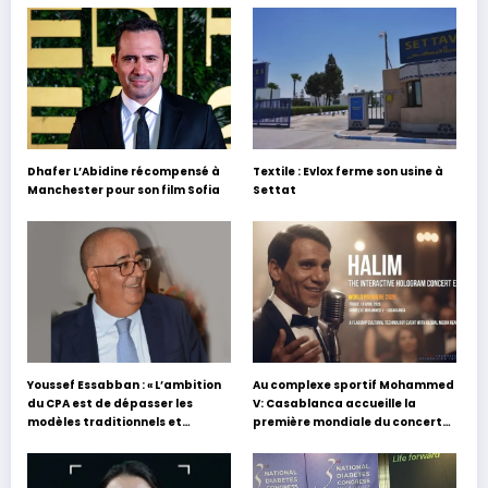
Dhafer L’Abidine récompensé à
Textile : Evlox ferme son usine à
Manchester pour son film Sofia
Settat
Youssef Essabban : « L’ambition
Au complexe sportif Mohammed
du CPA est de dépasser les
V: Casablanca accueille la
modèles traditionnels et
première mondiale du concert
académiques de formation en
holographique d’Abdel Halim
s’appuyant sur le partage des
Hafez
expériences »