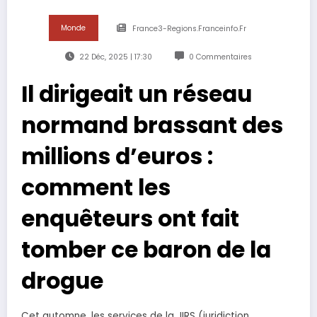
Monde
France3-Regions.franceinfo.fr
22 Déc, 2025 | 17:30
0 Commentaires
Il dirigeait un réseau
normand brassant des
millions d’euros :
comment les
enquêteurs ont fait
tomber ce baron de la
drogue
Cet automne, les services de la JIRS (juridiction