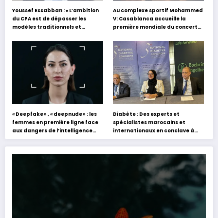
Youssef Essabban : « L’ambition
Au complexe sportif Mohammed
du CPA est de dépasser les
V: Casablanca accueille la
modèles traditionnels et
première mondiale du concert
académiques de formation en
holographique d’Abdel Halim
s’appuyant sur le partage des
Hafez
expériences »
« Deepfake » , « deepnude » : les
Diabète : Des experts et
femmes en première ligne face
spécialistes marocains et
aux dangers de l’intelligence
internationaux en conclave à
artificielle
Tanger