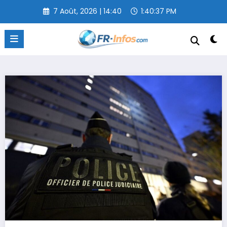
Aller
7 Août, 2026 | 14:40
1:40:38 PM
au
contenu