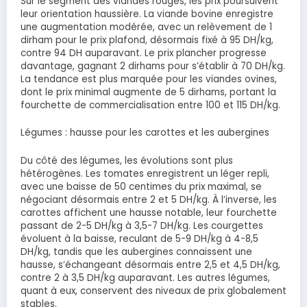
Sur le segment des viandes rouges, les prix poursuivent
leur orientation haussière. La viande bovine enregistre
une augmentation modérée, avec un relèvement de 1
dirham pour le prix plafond, désormais fixé à 95 DH/kg,
contre 94 DH auparavant. Le prix plancher progresse
davantage, gagnant 2 dirhams pour s’établir à 70 DH/kg.
La tendance est plus marquée pour les viandes ovines,
dont le prix minimal augmente de 5 dirhams, portant la
fourchette de commercialisation entre 100 et 115 DH/kg.
Légumes : hausse pour les carottes et les aubergines
Du côté des légumes, les évolutions sont plus
hétérogènes. Les tomates enregistrent un léger repli,
avec une baisse de 50 centimes du prix maximal, se
négociant désormais entre 2 et 5 DH/kg. À l’inverse, les
carottes affichent une hausse notable, leur fourchette
passant de 2-5 DH/kg à 3,5-7 DH/kg. Les courgettes
évoluent à la baisse, reculant de 5-9 DH/kg à 4-8,5
DH/kg, tandis que les aubergines connaissent une
hausse, s’échangeant désormais entre 2,5 et 4,5 DH/kg,
contre 2 à 3,5 DH/kg auparavant. Les autres légumes,
quant à eux, conservent des niveaux de prix globalement
stables.