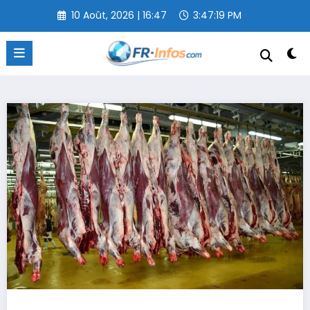
Aller
10 Août, 2026 | 16:47
3:47:20 PM
au
contenu