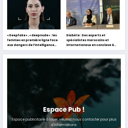
« Deepfake » , « deepnude » : les
Diabète : Des experts et
femmes en première ligne face
spécialistes marocains et
aux dangers de l’intelligence
internationaux en conclave à
artificielle
Tanger
Espace Pub !
Espace publicitaire à louer, veuillez nous contacter pour plus
d'informations.