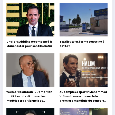
Dhafer L’Abidine récompensé à
Textile : Evlox ferme son usine à
Manchester pour son film Sofia
Settat
Youssef Essabban : « L’ambition
Au complexe sportif Mohammed
du CPA est de dépasser les
V: Casablanca accueille la
modèles traditionnels et
première mondiale du concert
académiques de formation en
holographique d’Abdel Halim
s’appuyant sur le partage des
Hafez
expériences »