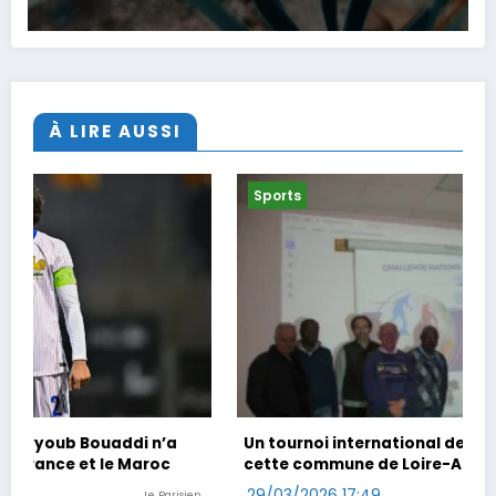
À LIRE AUSSI
Sports
Un tournoi international de foot en marchant dans
cette commune de Loire-Atlantique
29/03/2026 17:49
ien
Ouest-France