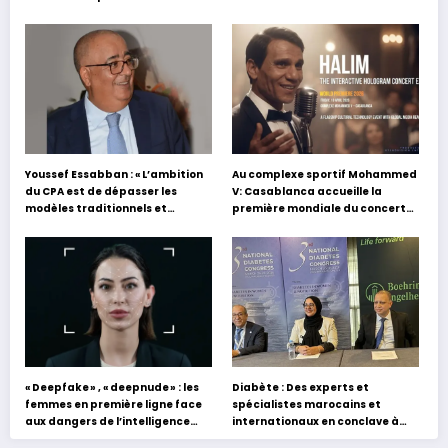
Youssef Essabban : « L’ambition
Au complexe sportif Mohammed
du CPA est de dépasser les
V: Casablanca accueille la
modèles traditionnels et
première mondiale du concert
académiques de formation en
holographique d’Abdel Halim
s’appuyant sur le partage des
Hafez
expériences »
« Deepfake » , « deepnude » : les
Diabète : Des experts et
femmes en première ligne face
spécialistes marocains et
aux dangers de l’intelligence
internationaux en conclave à
artificielle
Tanger