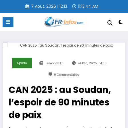
Aller
7 Août, 2026 | 12:13
11:13:45 AM
au
contenu
Sports
Lemonde.fr
24 Déc, 2025 | 14:00
0 Commentaires
CAN 2025 : au Soudan,
l’espoir de 90 minutes
de paix