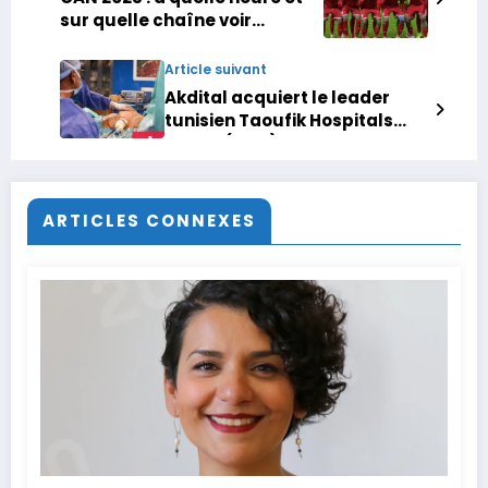
sur quelle chaîne voir
Tunisie-Ouganda ?
Article suivant
Akdital acquiert le leader
tunisien Taoufik Hospitals
Group (THG) pour 90 M$
ARTICLES CONNEXES