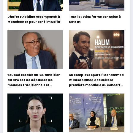
Dhafer L’Abidine récompensé à
Textile : Evlox ferme son usine à
Manchester pour son film Sofia
Settat
Youssef Essabban : « L’ambition
Au complexe sportif Mohammed
du CPA est de dépasser les
V: Casablanca accueille la
modèles traditionnels et
première mondiale du concert
académiques de formation en
holographique d’Abdel Halim
s’appuyant sur le partage des
Hafez
expériences »