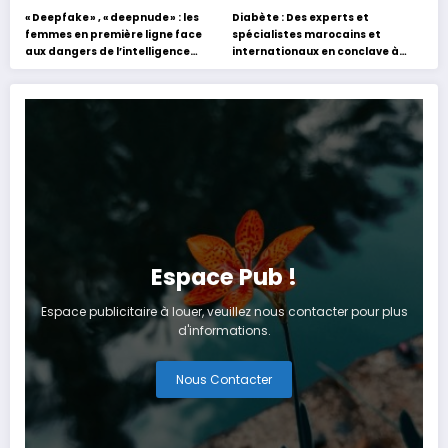
« Deepfake » , « deepnude » : les
Diabète : Des experts et
femmes en première ligne face
spécialistes marocains et
aux dangers de l’intelligence
internationaux en conclave à
artificielle
Tanger
Espace Pub !
Espace publicitaire à louer, veuillez nous contacter pour plus
d'informations.
Nous Contacter