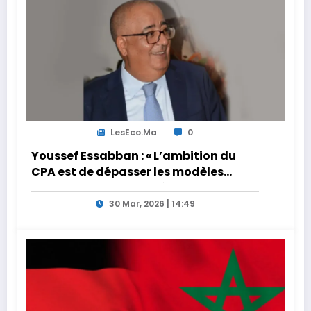
LesEco.ma
0
Youssef Essabban : « L’ambition du
CPA est de dépasser les modèles
traditionnels et académiques de
formation en s’appuyant sur le
30 Mar, 2026 | 14:49
partage des expériences »