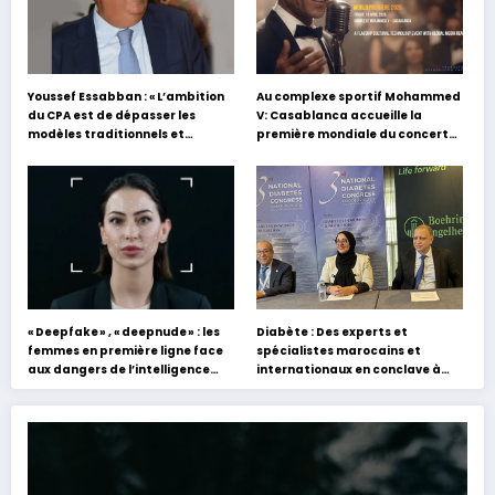
Youssef Essabban : « L’ambition
Au complexe sportif Mohammed
du CPA est de dépasser les
V: Casablanca accueille la
modèles traditionnels et
première mondiale du concert
académiques de formation en
holographique d’Abdel Halim
s’appuyant sur le partage des
Hafez
expériences »
« Deepfake » , « deepnude » : les
Diabète : Des experts et
femmes en première ligne face
spécialistes marocains et
aux dangers de l’intelligence
internationaux en conclave à
artificielle
Tanger