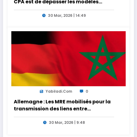
CPA est de dépasser les modèles
traditionnels et académiques de
formation en s’appuyant sur le
30 Mar, 2026 | 14:49
partage des expériences »
Yabiladi.com
0
Allemagne : Les MRE mobilisés pour la
transmission des liens entre
générations
30 Mar, 2026 | 9:48