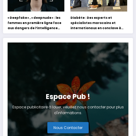
« Deepfake » , « deepnude » : les
Diabète : Des experts et
femmes en première ligne face
spécialistes marocains et
aux dangers de l’intelligence
internationaux en conclave à
artificielle
Tanger
Espace Pub !
Espace publicitaire à louer, veuillez nous contacter pour plus
d'informations.
Nous Contacter