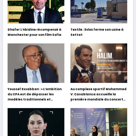
Dhafer L’Abidine récompensé à
Textile : Evlox ferme son usine à
Manchester pour son film Sofia
Settat
Youssef Essabban : « L’ambition
Au complexe sportif Mohammed
du CPA est de dépasser les
V: Casablanca accueille la
modèles traditionnels et
première mondiale du concert
académiques de formation en
holographique d’Abdel Halim
s’appuyant sur le partage des
Hafez
expériences »