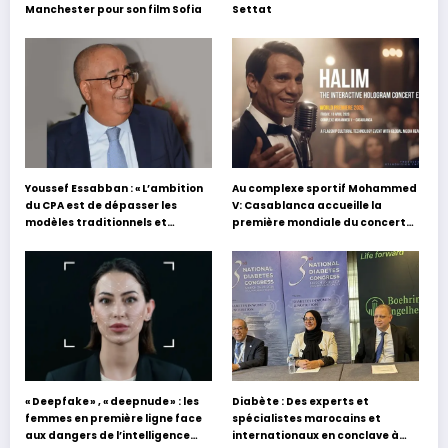
Manchester pour son film Sofia
Settat
Youssef Essabban : « L’ambition
Au complexe sportif Mohammed
du CPA est de dépasser les
V: Casablanca accueille la
modèles traditionnels et
première mondiale du concert
académiques de formation en
holographique d’Abdel Halim
s’appuyant sur le partage des
Hafez
expériences »
« Deepfake » , « deepnude » : les
Diabète : Des experts et
femmes en première ligne face
spécialistes marocains et
aux dangers de l’intelligence
internationaux en conclave à