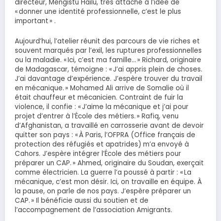
directeur, Mengistu Haïlu, très attaché à l’idée de
« donner une identité professionnelle, c’est le plus
important » .
Aujourd’hui, l’atelier réunit des parcours de vie riches et
souvent marqués par l’exil, les ruptures professionnelles
ou la maladie. « Ici, c’est ma famille… » Richard, originaire
de Madagascar, témoigne : « J’ai appris plein de choses.
J’ai davantage d’expérience. J’espère trouver du travail
en mécanique. » Mohamed Ali arrive de Somalie où il
était chauffeur et mécanicien. Contraint de fuir la
violence, il confie : « J’aime la mécanique et j’ai pour
projet d’entrer à l’École des métiers. » Rafiq, venu
d’Afghanistan, a travaillé en carrosserie avant de devoir
quitter son pays : « À Paris, l’OFPRA (Office français de
protection des réfugiés et apatrides) m’a envoyé à
Cahors. J’espère intégrer l’École des métiers pour
préparer un CAP. » Ahmed, originaire du Soudan, exerçait
comme électricien. La guerre l’a poussé à partir : « La
mécanique, c’est mon désir. Ici, on travaille en équipe. À
la pause, on parle de nos pays. J’espère préparer un
CAP. » Il bénéficie aussi du soutien et de
l’accompagnement de l’association Amigrants.