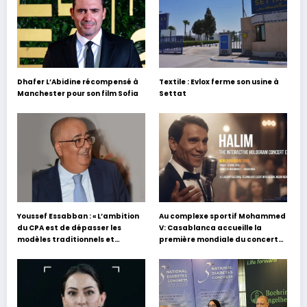
Dhafer L’Abidine récompensé à
Textile : Evlox ferme son usine à
Manchester pour son film Sofia
Settat
Youssef Essabban : « L’ambition
Au complexe sportif Mohammed
du CPA est de dépasser les
V: Casablanca accueille la
modèles traditionnels et
première mondiale du concert
académiques de formation en
holographique d’Abdel Halim
s’appuyant sur le partage des
Hafez
expériences »