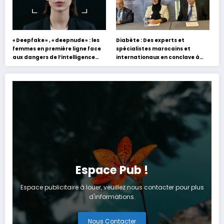
« Deepfake » , « deepnude » : les
Diabète : Des experts et
femmes en première ligne face
spécialistes marocains et
aux dangers de l’intelligence
internationaux en conclave à
artificielle
Tanger
Espace Pub !
Espace publicitaire à louer, veuillez nous contacter pour plus
d'informations.
Nous Contacter