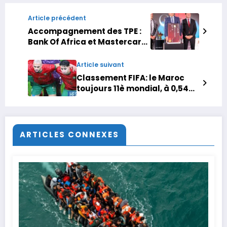
Article précédent
Accompagnement des TPE :
Bank Of Africa et Mastercard
mettent le turbo avec Elevate
Your Business
Article suivant
Classement FIFA: le Maroc
toujours 11è mondial, à 0,54
point du Top10
ARTICLES CONNEXES