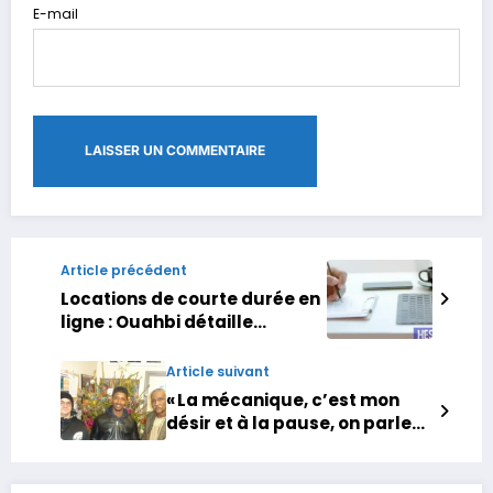
E-mail
Article précédent
Locations de courte durée en
ligne : Ouahbi détaille
l’arsenal juridique et les
sanctions prévues
Article suivant
« La mécanique, c’est mon
désir et à la pause, on parle
de nos pays » : au cœur du
chantier d’insertion qui
répare les voitures et les vies