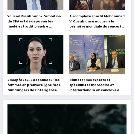
Youssef Essabban : « L’ambition
Au complexe sportif Mohammed
du CPA est de dépasser les
V: Casablanca accueille la
modèles traditionnels et
première mondiale du concert
académiques de formation en
holographique d’Abdel Halim
s’appuyant sur le partage des
Hafez
expériences »
« Deepfake » , « deepnude » : les
Diabète : Des experts et
femmes en première ligne face
spécialistes marocains et
aux dangers de l’intelligence
internationaux en conclave à
artificielle
Tanger