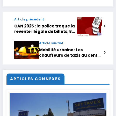
Article précédent
CAN 2025 : la police traque la
revente illégale de billets, 8
personnes interpellées dans
6 villes
Article suivant
Mobilité urbaine : Les
chauffeurs de taxis au centre
des réformes présentées par
Abdelouafi Laftit
ARTICLES CONNEXES