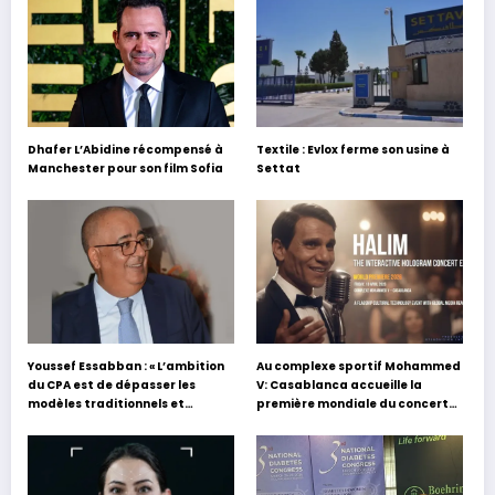
Dhafer L’Abidine récompensé à
Textile : Evlox ferme son usine à
Manchester pour son film Sofia
Settat
Youssef Essabban : « L’ambition
Au complexe sportif Mohammed
du CPA est de dépasser les
V: Casablanca accueille la
modèles traditionnels et
première mondiale du concert
académiques de formation en
holographique d’Abdel Halim
s’appuyant sur le partage des
Hafez
expériences »