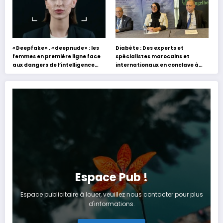
« Deepfake » , « deepnude » : les
Diabète : Des experts et
femmes en première ligne face
spécialistes marocains et
aux dangers de l’intelligence
internationaux en conclave à
artificielle
Tanger
Espace Pub !
Espace publicitaire à louer, veuillez nous contacter pour plus
d'informations.