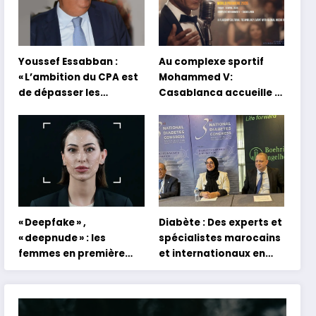
Youssef Essabban :
Au complexe sportif
« L’ambition du CPA est
Mohammed V:
de dépasser les
Casablanca accueille la
modèles traditionnels
première mondiale du
et académiques de
concert holographique
formation en
d’Abdel Halim Hafez
s’appuyant sur le
partage des
expériences »
« Deepfake » ,
Diabète : Des experts et
« deepnude » : les
spécialistes marocains
femmes en première
et internationaux en
ligne face aux dangers
conclave à Tanger
de l’intelligence
artificielle