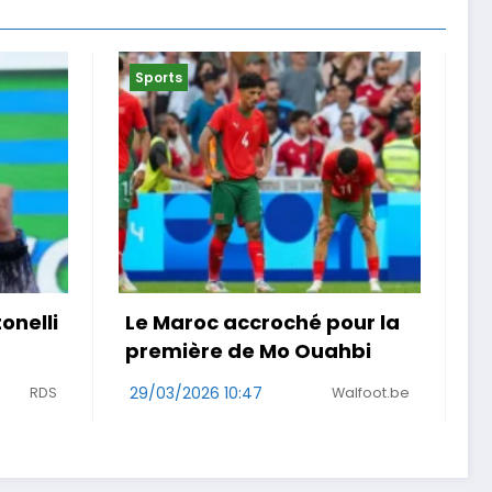
Sports
pour la
« Je ne suis pas que la
ahbi
maladie » . Malgré un
cancer, une Girondine
Walfoot.be
court le Rallye Aïcha des
29/03/2026 08:48
Sud Ouest
Gazelles au Maroc