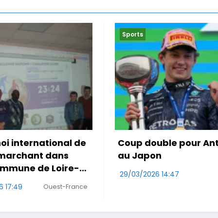
Sports
ouble pour Antonelli
Le Maroc accroché 
pon
première de Mo Ou
026 14:47
29/03/2026 10:47
RDS