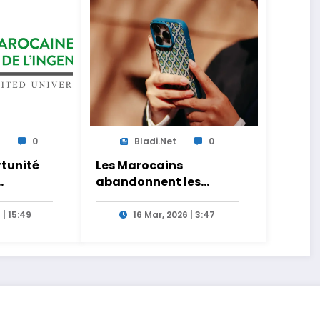
a
0
Bladi.net
0
rtunité
Les Marocains
abandonnent les
ificielle
appels et les SMS pour
Internet
 | 15:49
16 Mar, 2026 | 3:47