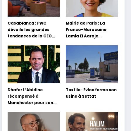
Casablanca : PwC
Mairie de Paris : La
dévoile les grandes
Franco-Marocaine
tendances de la CEO
Lamia El Aaraje
Survey 2026
nommée première
adjointe
Dhafer L’Abidine
Textile : Evlox ferme son
récompensé à
usine à Settat
Manchester pour son
film Sofia