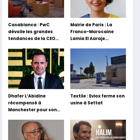
Casablanca : PwC
Mairie de Paris : La
dévoile les grandes
Franco-Marocaine
tendances de la CEO
Lamia El Aaraje
Survey 2026
nommée première
adjointe
Dhafer L’Abidine
Textile : Evlox ferme son
récompensé à
usine à Settat
Manchester pour son
film Sofia