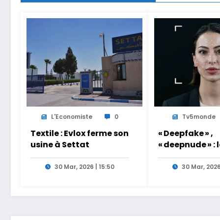
L'Economiste
0
Tv5monde
Textile : Evlox ferme son
« Deepfake » ,
usine à Settat
« deepnude » : 
femmes en pre
ligne face aux
30 Mar, 2026 | 15:50
30 Mar, 2026
de l’intelligen
artificielle