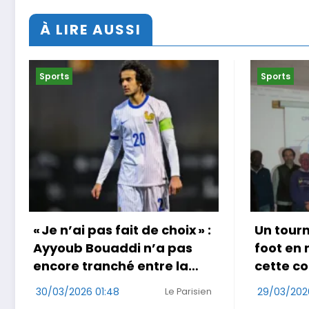
À LIRE AUSSI
Sports
Sports
Un tournoi international de
Coup d
foot en marchant dans
au Jap
cette commune de Loire-
29/03/20
Atlantique
29/03/2026 17:49
Ouest-France