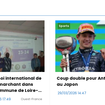
Sports
ouble pour Antonelli
Le Maroc accroché p
on
première de Mo Oua
26 14:47
29/03/2026 10:47
RDS
W