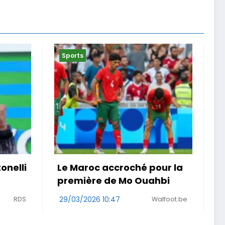
Sports
our la
« Je ne suis pas que la
hbi
maladie » . Malgré un
cancer, une Girondine
alfoot.be
court le Rallye Aïcha des
29/03/2026 08:48
Sud Ouest
Gazelles au Maroc