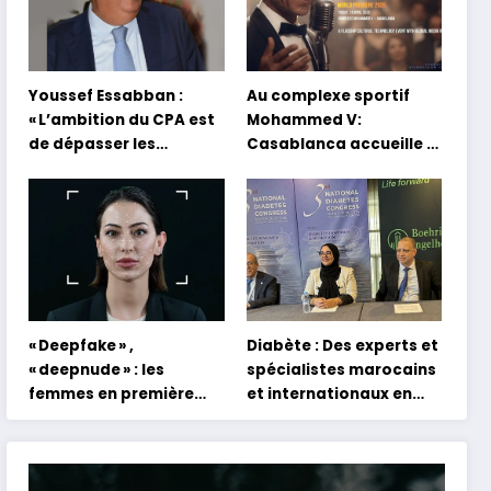
Youssef Essabban :
Au complexe sportif
« L’ambition du CPA est
Mohammed V:
de dépasser les
Casablanca accueille la
modèles traditionnels
première mondiale du
et académiques de
concert holographique
formation en
d’Abdel Halim Hafez
s’appuyant sur le
partage des
expériences »
« Deepfake » ,
Diabète : Des experts et
« deepnude » : les
spécialistes marocains
femmes en première
et internationaux en
ligne face aux dangers
conclave à Tanger
de l’intelligence
artificielle