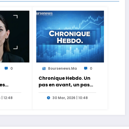
0
Boursenews.ma
0
Chronique Hebdo. Un
les
pas en avant, un pas
mière
en arrière… et le pétrole
 dangers
en arbitre
 | 12:48
30 Mar, 2026 | 10:48
ce