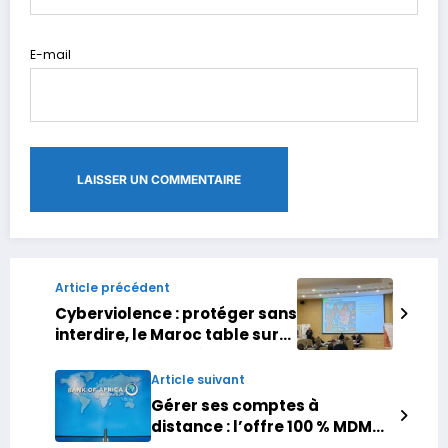
E-mail
Article précédent
Cyberviolence : protéger sans
interdire, le Maroc table sur
la « majorité numérique
graduée »
Article suivant
Gérer ses comptes à
distance : l’offre 100 % MDM
de Bank of Africa