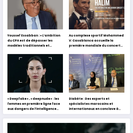
Youssef Essabban : « L’ambition
Au complexe sportif Mohammed
du CPA est de dépasser les
V: Casablanca accueille la
modèles traditionnels et
première mondiale du concert
académiques de formation en
holographique d’Abdel Halim
s’appuyant sur le partage des
Hafez
expériences »
« Deepfake » , « deepnude » : les
Diabète : Des experts et
femmes en première ligne face
spécialistes marocains et
aux dangers de l’intelligence
internationaux en conclave à
artificielle
Tanger