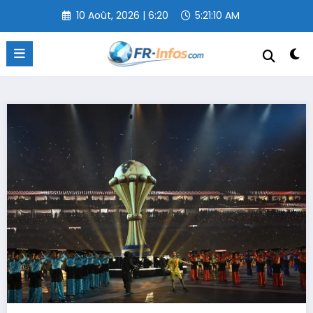
Aller
10 Août, 2026 | 6:20
5:21:11 AM
au
contenu