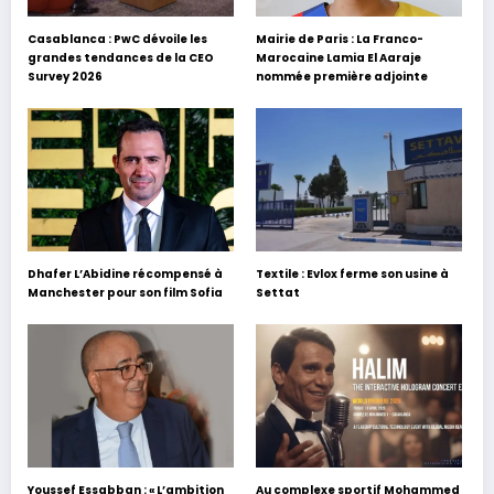
Casablanca : PwC dévoile les
Mairie de Paris : La Franco-
grandes tendances de la CEO
Marocaine Lamia El Aaraje
Survey 2026
nommée première adjointe
Dhafer L’Abidine récompensé à
Textile : Evlox ferme son usine à
Manchester pour son film Sofia
Settat
Youssef Essabban : « L’ambition
Au complexe sportif Mohammed