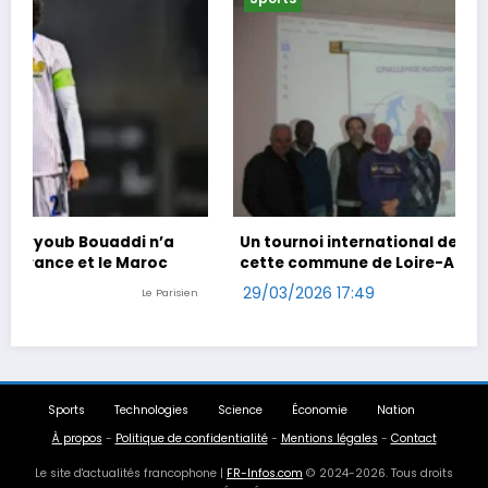
Un tournoi international de foot en marchant dans
cette commune de Loire-Atlantique
29/03/2026 17:49
n
Ouest-France
Sports
Technologies
Science
Économie
Nation
À propos
-
Politique de confidentialité
-
Mentions légales
-
Contact
Le site d'actualités francophone |
FR-Infos.com
© 2024-2026. Tous droits