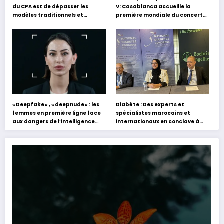
du CPA est de dépasser les
V: Casablanca accueille la
modèles traditionnels et
première mondiale du concert
académiques de formation en
holographique d’Abdel Halim
s’appuyant sur le partage des
Hafez
expériences »
« Deepfake » , « deepnude » : les
Diabète : Des experts et
femmes en première ligne face
spécialistes marocains et
aux dangers de l’intelligence
internationaux en conclave à
artificielle
Tanger