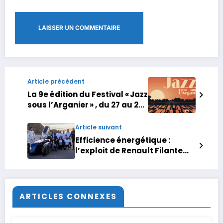
Article précédent
La 9e édition du Festival « Jazz
sous l’Arganier » , du 27 au 29
décembre à Essaouira
Article suivant
Efficience énergétique :
l’exploit de Renault Filante
Record 2025
ARTICLES CONNEXES